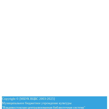
Copyright © [МБУК ВЦБС 2003-2025]
Муниципальное бюджетное учреждение культуры
"Владивостокская централизованная библиотечная система"