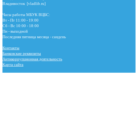
Владивосток [vladlib.ru]
Часы работы МБУК ВЦБС:
Вт - Пт 11:00 - 19:00
Сб - Вс 10:00 - 18:00
Пн - выходной
Последняя пятница месяца - сандень
Контакты
Банковские реквизиты
Антикоррупционная деятельность
Карта сайта