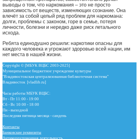
выводы о том, что наркомания – это не просто
зависимость от веществ, изменяющих сознание. Она
влечёт за собой целый ряд проблем для наркомана:
долги, проблемы с законом, горе в семье, потеря
личности, болезни и нередко даже риск летального
исхода.
Ребята единодушно решили: наркотики опасны для
каждого человека и угрожают здоровью всей нации, им
нет места в нашей жизни.
Copyright © [МБУК ВЦБС 2003-2025]
Муниципальное бюджетное учреждение культуры
"Владивостокская централизованная библиотечная система"
Владивосток [vladlib.ru]
Часы работы МБУК ВЦБС:
Вт - Пт 11:00 - 19:00
Сб - Вс 10:00 - 18:00
Пн - выходной
Последняя пятница месяца - сандень
Контакты
Банковские реквизиты
Антикоррупционная деятельность