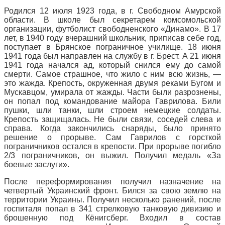
Родился 12 июля 1923 года, в г. Свободном Амурской
области. В школе был секретарем комсомольской
организации, футболист свободненского «Динамо». В 17
лет, в 1940 году вчерашний школьник, приписав себе год,
поступает в Брянское пограничное училище. 18 июня
1941 года был направлен на службу в г. Брест. А 21 июня
1941 года начался ад, который снился ему до самой
смерти. Самое страшное, что жило с ним всю жизнь, —
это жажда. Крепость, окруженная двумя реками Бугом и
Мускавцом, умирала от жажды. Части были разрознены,
он попал под командование майора Гаврилова. Били
пушки, шли танки, шли строем немецкие солдаты.
Крепость защищалась. Не были связи, соседей слева и
справа. Когда закончились снаряды, было принято
решение о прорыве. Сам Гаврилов с горсткой
пограничников остался в крепости. При прорыве погибло
2/3 пограничников, он выжил. Получил медаль «За
боевые заслуги».
После переформирования получил назначение на
четвертый Украинский фронт. Бился за свою землю на
территории Украины. Получил несколько ранений, после
госпиталя попал в 341 стрелковую танковую дивизию и
брошенную под Кёнигсберг. Входил в состав