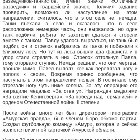
разведчиков-танкистов. Имеет значки «Отличный
разведчик» и гвардейский значок. Получил задание
проверить, возможно ли наступление на этом
направлении, считалось, что в этом селе нет немцев.
Танки въехали в село и оказалось, что в селе
расположена немецкая часть, они вырвались, но один
танк подбили, ребята не захотели сдаться и сгорели
вместе с танком. Павлу удалось вырваться, но танк был
подбит, он и стрелок выбрались из танка и побежали к
близкому лесу. Но тут из леса вышли два фашиста и в
упор стали стрелять в них. Стрелок оттолкнул Павла,
тому оторвало ступню. Немцы решили, что они мертвы,
прошли мимо. Павел выполз, кое-как перевязал ногу и
пополз к своим. Вовремя принес сообщение, что
наступать в этом направлении нельзя. В госпитале ему
отрезали ногу чуть ниже колена. За эту операцию его
наградили медалью «За отвагу». Награжден медалями
«За взятие Кёнигсберга», «За победу над Германией» и
орденом Отечественной войны II степени.
После войны много лет был директором типографии
«Амурская правда», был членом бюро обкома партии.
Создал футбольную команду «Амур», которая и сейчас
является визитной карточкой Амурской области.