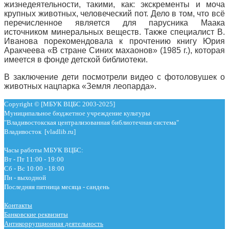
жизнедеятельности, такими, как: экскременты и моча
крупных животных, человеческий пот. Дело в том, что всё
перечисленное является для парусника Маака
источником минеральных веществ. Также специалист В.
Иванова порекомендовала к прочтению книгу Юрия
Аракчеева «В стране Синих махаонов» (1985 г.), которая
имеется в фонде детской библиотеки.
В заключение дети посмотрели видео с фотоловушек о
животных нацпарка «Земля леопарда».
Copyright © [МБУК ВЦБС 2003-2025]
Муниципальное бюджетное учреждение культуры
"Владивостокская централизованная библиотечная система"
Владивосток [vladlib.ru]
Часы работы МБУК ВЦБС:
Вт - Пт 11:00 - 19:00
Сб - Вс 10:00 - 18:00
Пн - выходной
Последняя пятница месяца - сандень
Контакты
Банковские реквизиты
Антикоррупционная деятельность