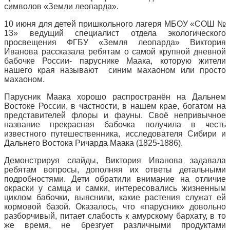
символов «Земли леопарда».
10 июня для детей пришкольного лагеря МБОУ «СОШ №
13» ведущий специалист отдела экологического
просвещения ФГБУ «Земля леопарда» Виктория
Иванова рассказала ребятам о самой крупной дневной
бабочке России- паруснике Маака, которую жители
нашего края называют синим махаоном или просто
махаоном.
Парусник Маака хорошо распространён на Дальнем
Востоке России, в частности, в нашем крае, богатом на
представителей флоры и фауны. Своё непривычное
название прекрасная бабочка получила в честь
известного путешественника, исследователя Сибири и
Дальнего Востока Ричарда Маака (1825-1886).
Демонстрируя слайды, Виктория Иванова задавала
ребятам вопросы, дополняя их ответы детальными
подробностями. Дети обратили внимание на отличие
окраски у самца и самки, интересовались жизненным
циклом бабочки, выяснили, какие растения служат ей
кормовой базой. Оказалось, что «парусник» довольно
разборчивый, питает слабость к амурскому бархату, в то
же время, не брезгует различными продуктами