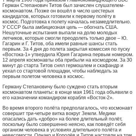
Герман Степанович Титов был зачислен слушателем-
космонавтом. Позже он вошёл в число шестерых
кандидатов, которых готовили к первому полёту в
космос. Подготовка к полету началась незамедлительно.
У СССР была амбициозная цель — обогнать США.
Нешуточные испытания выпали на долю молодых
летчиков, которые смогли преодолеть только двое – Ю.
Гагарин и Г. Титов, оба имели равные шансы стать
первым. За 4 дня до полета закрытая комиссия по пуску
«Востока-1» утвердила Юрия Гагарина первым номером.
12 апреля космонавты оба прибыли на космодром. За 30
минут до старта Титов снял гермошлем и скафандр и
уехал со стартовой площадки, чтобы наблюдать за
первым полетом человека в космос.
Герману Степановичу было суждено стать вторым
космонавтом планеты: в конце мая 1961 года объявили о
его назначении командиром корабля «Восток-2».
Во время второго полёта предполагалось, что космонавт
совершит три-четыре витка вокруг Земли. Медики
опасались дать «добро» на более длительный полёт,
поскольку было совершенно неясно, как поведёт себя
организм человека в условиях длительного полёта и
невесомости. Однако и Королёв и Титов настояли на том,