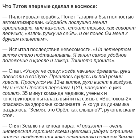
Что Титов впервые сделал в космосе:
— Пилотировал корабль. Полет Гагарина был полностью
автоматизирован.
«Корабль послушно менял
ориентацию, мне кажется, стоило только, как говорят
летчики, «взять ручку на себя», и он понес бы меня к
другим планетам».
— Испытал последствия невесомости.
«На четвертом
витке стало подташнивать. Я занял самое удобное
положение в кресле и замер. Тошнота прошла».
— Спал.
«Уснул не сразу: когда начинал дремать, руки
повисали в воздухе. Пришлось сунуть их под ремни
кресла. Проснулся на 13-м витке, руки висят в воздухе.
Ну и дела! Проспал передачу. ЦУП, наверное, с ума
сошел».
35 минут команда медиков, ученых и
конструкторов пыталась выйти на связь с «Востоком-2»,
опасаясь за здоровье космонавта. А когда из динамика
раздалось: “Земля, это Орёл, как слышно?”, рукоплескали
стоя.
— Снял Землю на киноаппарат.
«Горизонт — очень
интересная картина: всеми цветами радуги окрашена
полоса, разделяющая ярко освещенную солнцем Землю