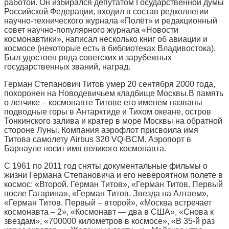
работой. Он избирался депутатом Государственной думы
Российской Федерации, входил в состав редколлегии
научно-технического журнала «Полёт» и редакционный
совет научно-популярного журнала «Новости
космонавтики», написал несколько книг об авиации и
космосе (некоторые есть в библиотеках Владивостока).
Был удостоен ряда советских и зарубежных
государственных званий, наград.
Герман Степанович Титов умер 20 сентября 2000 года,
похоронен на Новодевичьем кладбище Москвы.
В память
о летчике – космонавте Титове его именем названы
подводные горы в Антарктиде и Тихом океане, остров
Тонкинского залива и кратер в море Москвы на обратной
стороне Луны. Компания аэрофлот присвоила имя
Титова самолету Airbus 320 VQ-BCM. Аэропорт в
Барнауле носит имя великого космонавта.
С 1961 по 2011 год сняты документальные фильмы о
жизни Германа Степановича и его невероятном полете в
космос: «Второй. Герман Титов», «Герман Титов. Первый
после Гагарина», «Герман Титов. Звезда на Алтаем»,
«Герман Титов. Первый – второй», «Москва встречает
космонавта – 2», «Космонавт — два в США», «Снова к
звездам», «700000 километров в космосе», «В 35-й раз