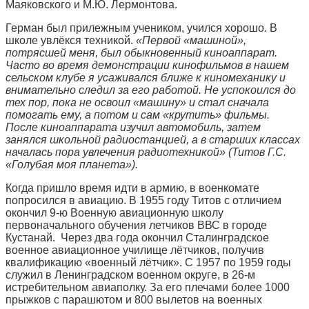
Маяковского и М.Ю. Лермонтова.
Герман был прилежным учеником, учился хорошо. В
школе увлёкся техникой.
«Первой «машиной»,
потрясшей меня, был обыкновенный киноаппарат.
Часто во время демонстрации кинофильмов в нашем
сельском клубе я усаживался ближе к киномеханику и
внимательно следил за его работой. Не успокоился до
тех пор, пока не освоил «машину» и стал сначала
помогать ему, а потом и сам «крутить» фильмы.
После киноаппарата изучил автомобиль, затем
занялся школьной радиостанцией, а в старших классах
началась пора увлечения радиотехникой» (Титов Г.С.
«Голубая моя планета»).
Когда пришло время идти в армию, в военкомате
попросился в авиацию. В 1955 году Титов с отличием
окончил 9-ю Военную авиационную школу
первоначального обучения летчиков ВВС в городе
Кустанай. Через два года окончил Сталинградское
военное авиационное училище лётчиков, получив
квалификацию «военный лётчик». С 1957 по 1959 годы
служил в Ленинградском военном округе, в 26-м
истребительном авиаполку. За его плечами более 1000
прыжков с парашютом и 800 вылетов на военных