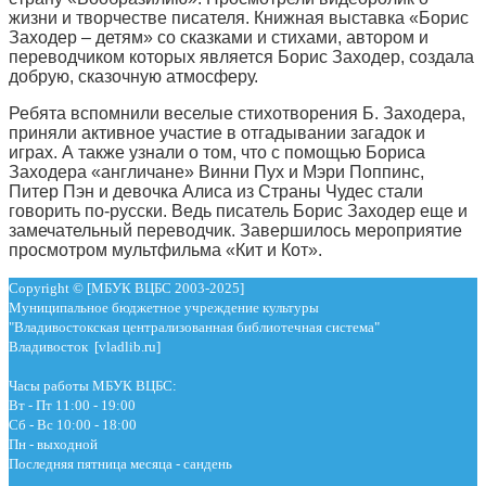
жизни и творчестве писателя. Книжная выставка «Борис
Заходер – детям» со сказками и стихами, автором и
переводчиком которых является Борис Заходер, создала
добрую, сказочную атмосферу.
Ребята вспомнили веселые стихотворения Б. Заходера,
приняли активное участие в отгадывании загадок и
играх. А также узнали о том, что с помощью Бориса
Заходера «англичане» Винни Пух и Мэри Поппинс,
Питер Пэн и девочка Алиса из Страны Чудес стали
говорить по-русски. Ведь писатель Борис Заходер еще и
замечательный переводчик. Завершилось мероприятие
просмотром мультфильма «Кит и Кот».
Copyright © [МБУК ВЦБС 2003-2025]
Муниципальное бюджетное учреждение культуры
"Владивостокская централизованная библиотечная система"
Владивосток [vladlib.ru]
Часы работы МБУК ВЦБС:
Вт - Пт 11:00 - 19:00
Сб - Вс 10:00 - 18:00
Пн - выходной
Последняя пятница месяца - сандень