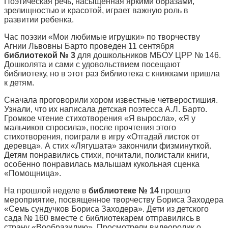
Поэтическая речь, насыщенная яркими образами,
зрелищностью и красотой, играет важную роль в
развитии ребенка.
Час поэзии «Мои любимые игрушки» по творчеству
Агнии Львовны Барто проведен 11 сентября
библиотекой № 3
для дошкольников МБОУ ЦРР № 146.
Дошколята и сами с удовольствием посещают
библиотеку, но в этот раз библиотека с книжками пришла
к детям.
Сначала проговорили хором известные четверостишия.
Узнали, что их написала детская поэтесса А.Л. Барто.
Громкое чтение стихотворения «Я выросла», «Я у
мальчиков спросила», после прочтения этого
стихотворения, поиграли в игру «Отгадай листок от
деревца». А стих «Лягушата» закончили физминуткой.
Детям понравились стихи, почитали, полистали книги,
особенно понравилась малышам кукольная сценка
«Помощница».
На прошлой неделе в
библиотеке № 14
прошло
мероприятие, посвященное творчеству Бориса Заходера
«Семь сундучков Бориса Заходера». Дети из детского
сада № 160 вместе с библиотекарем отправились в
страну «Вообразилию». Просмотрели видеоролик о