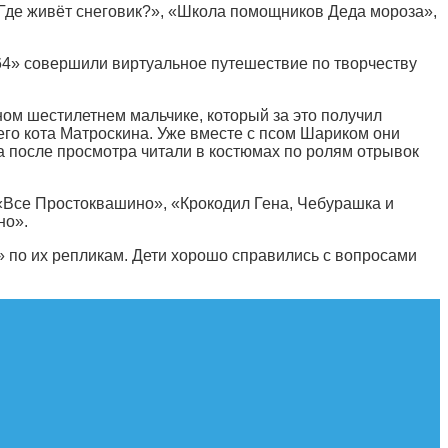
Где живёт снеговик?», «Школа помощников Деда мороза»,
64»
совершили виртуальное путешествие по творчеству
ьном шестилетнем мальчике, который за это получил
его кота Матроскина. Уже вместе с псом Шариком они
 после просмотра читали в костюмах по ролям отрывок
 «Все Простоквашино», «Крокодил Гена, Чебурашка и
но».
 по их репликам. Дети хорошо справились с вопросами