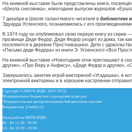
На книжной выставке были представлены книги, посвящён
«Школа снеговика», новогодние выпуски журналов «Ерала
7 декабря в Школе талантливого читателя
в
библиотеке и
Эдуарда Успенского, познакомились с его произведениями
В 1974 году он опубликовал свою первую книгу из серии —
прозвище Дядя Федор. Дядя Федор уходит из дома, так ка
поселяются в деревне Простоквашино. Дети с удовольств
«Письмо дяди Федора» из книги Э. Успенского «Все Прос
На книжной выставке «Новогодние огни приглашают в ска
другие», «Про Веру и Анфису», «Дядя Федор и другие», 
Завершилось занятие игрой-викториной «Угадашка», в ко
электронной викторины и в хорошем настроении отправил
Copyright © [МБУК ВЦБС 2003-2025]
Муниципальное бюджетное учреждение культуры
"Владивостокская централизованная библиотечная система"
Владивосток [vladlib.ru]
Часы работы МБУК ВЦБС:
Вт - Пт 11:00 - 19:00
Сб - Вс 10:00 - 18:00