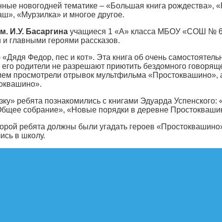
ные новогодней тематике – «Большая книга рождества», «
ш», «Мурзилка» и многое другое.
м. И.У. Басаргина
учащиеся 1 «А» класса МБОУ «СОШ № 
 и главными героями рассказов.
 «Дядя Федор, пес и кот». Эта книга об очень самостоятел
к его родители не разрешают приютить бездомного говорящ
ием просмотрели отрывок мультфильма «Простоквашино», а
токвашино».
зку» ребята познакомились с книгами Эдуарда Успенского:
«Общее собрание», «Новые порядки в деревне Простокваши
торой ребята должны были угадать героев «Простоквашино»
ись в школу.