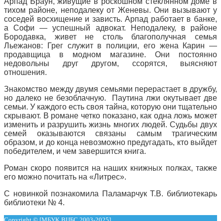
Арпад Браун, живущие в роскошном стеклянном доме в
тихом районе, неподалеку от Женевы. Они вызывают у
соседей восхищение и зависть. Арпад работает в банке,
а Софи — успешный адвокат. Неподалеку, в районе
Бородавка, живет не столь благополучная семья
Льежанов: Грег служит в полиции, его жена Карин —
продавщица в модном магазине. Они постоянно
недовольны друг другом, ссорятся, выясняют
отношения.
Знакомство между двумя семьями перерастает в дружбу,
но далеко не безоблачную. Паутина лжи окутывает две
семьи. У каждого есть своя тайна, которую они тщательно
скрывают. В романе четко показано, как одна ложь может
изменить и разрушить жизнь многих людей. Судьбы двух
семей оказываются связаны самым трагическим
образом, и до конца невозможно предугадать, кто выйдет
победителем, и чем завершится книга.
Роман скоро появится на наших книжных полках, также
его можно почитать на «Литрес».
С новинкой познакомила Паламарчук Т.В. библиотекарь
библиотеки № 4.
Copyright © [МБУК ВЦБС 2003-2025]