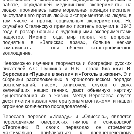
работе, осуждавшей медицинские эксперименты на
людях, проявилась также моральная позиция писателя,
выступавшего против любых экспериментов на людях, в
том числе и против социальных экспериментов. Не
случайно Сталинскую премию писатель получил в 1943
году, в разгар борьбы с чудовищными экспериментами
нацистов. Именно тогда мир понял, что вопросы,
поднятые в «Записках врача», больше нельзя
замалчивать — они обрели катастрофическое
воплощение.
Невозможно изучение творчества и биографии русских
писателей А.С. Пушкина и Н.В. Гоголя
без книг В.
Вересаева «Пушкин в жизни» и «Гоголь в жизни».
Эти
сборники расположенных в хронологическом порядке
воспоминаний, писем, записочек, слухов о двух
величайших наших гениях, дают объемную картину
существования их в жизни. Метод Вересаева спустя
десятилетия назван «литературным монтажом», и нашел
огромное количество последователей.
Вересаев перевёл «Илиаду» и «Одиссею», является
переводчиком гомеровских гимнов и гесиодовской
«Теогонии». В своих переводах он стремился
максимально приблизиться к древнегреческому