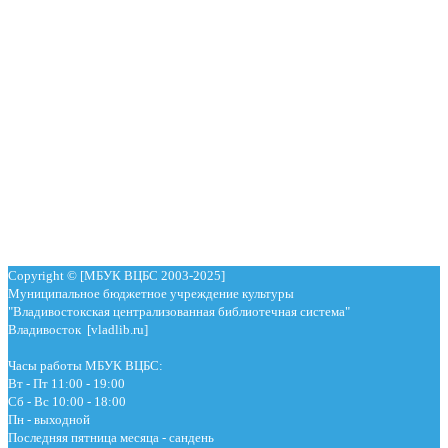
Copyright © [МБУК ВЦБС 2003-2025]
Муниципальное бюджетное учреждение культуры
"Владивостокская централизованная библиотечная система"
Владивосток [vladlib.ru]
Часы работы МБУК ВЦБС:
Вт - Пт 11:00 - 19:00
Сб - Вс 10:00 - 18:00
Пн - выходной
Последняя пятница месяца - сандень