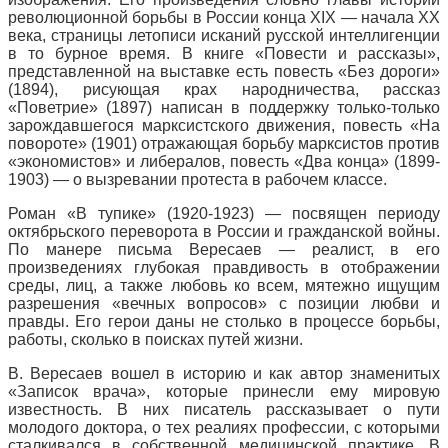
революционной борьбы в России конца XIX — начала XX
века, страницы летописи исканий русской интеллигенции
в то бурное время. В книге «Повести и рассказы»,
представленной на выставке есть повесть «Без дороги»
(1894), рисующая крах народничества, рассказ
«Поветрие» (1897) написан в поддержку только-только
зарождавшегося марксистского движения, повесть «На
повороте» (1901) отражающая борьбу марксистов против
«экономистов» и либералов, повесть «Два конца» (1899-
1903) — о вызревании протеста в рабочем классе.
Роман «В тупике» (1920-1923) — посвящен периоду
октябрьского переворота в России и гражданской войны.
По манере письма Вересаев — реалист, в его
произведениях глубокая правдивость в отображении
среды, лиц, а также любовь ко всем, мятежно ищущим
разрешения «вечных вопросов» с позиции любви и
правды. Его герои даны не столько в процессе борьбы,
работы, сколько в поисках путей жизни.
В. Вересаев вошел в историю и как автор знаменитых
«Записок врача», которые принесли ему мировую
известность. В них писатель рассказывает о пути
молодого доктора, о тех реалиях профессии, с которыми
сталкивался в собственной медицинской практике. В