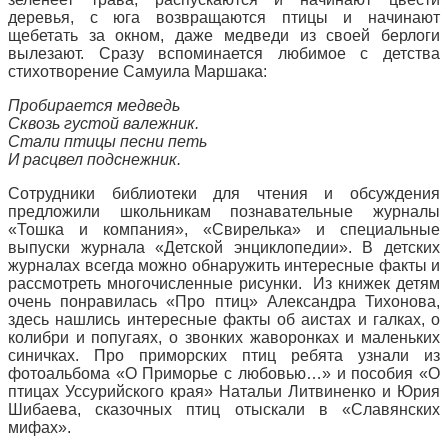
деревья, с юга возвращаются птицы и начинают
щебетать за окном, даже медведи из своей берлоги
вылезают. Сразу вспоминается любимое с детства
стихотворение Самуила Маршака:
Пробирается медведь
Сквозь густой валежник.
Стали птицы песни петь
И расцвел подснежник.
Сотрудники библиотеки для чтения и обсуждения
предложили школьникам познавательные журналы
«Тошка и компания», «Свирелька» и специальные
выпуски журнала «Детской энциклопедии». В детских
журналах всегда можно обнаружить интересные факты и
рассмотреть многочисленные рисунки. Из книжек детям
очень понравилась «Про птиц» Александра Тихонова,
здесь нашлись интересные факты об аистах и галках, о
колибри и попугаях, о звонких жаворонках и маленьких
синичках. Про приморских птиц ребята узнали из
фотоальбома «О Приморье с любовью…» и пособия «О
птицах Уссурийского края» Натальи Литвиненко и Юрия
Шибаева, сказочных птиц отыскали в «Славянских
мифах».