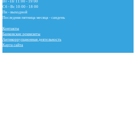
Вт - Пт 11:00 - 19:00
Сб - Вс 10:00 - 18:00
Пн - выходной
Последняя пятница месяца - сандень
Контакты
Банковские реквизиты
Антикоррупционная деятельность
Карта сайта