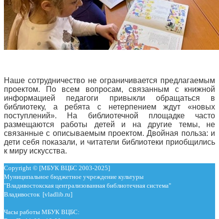
Наше сотрудничество не ограничивается предлагаемым
проектом. По всем вопросам, связанным с книжной
информацией педагоги привыкли обращаться в
библиотеку, а ребята с нетерпением ждут «новых
поступлений». На библиотечной площадке часто
размещаются работы детей и на другие темы, не
связанные с описываемым проектом. Двойная польза: и
дети себя показали, и читатели библиотеки приобщились
к миру искусства.
Copyright © [МБУК ВЦБС 2003-2025]
Муниципальное бюджетное учреждение культуры
"Владивостокская централизованная библиотечная система"
Владивосток [vladlib.ru]
Часы работы МБУК ВЦБС: