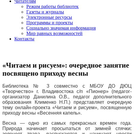
Читателям
Режим работы библиотек
Газеты и журналы
Электронные ресурсы
Программы и проекты
Социально значимая информация
Мир равных возможностей
Контакты
«Читаем и рисуем»: очередное занятие
посвящено приходу весны
Библиотека № 3 совместно с МБОУ ДО ДЮЦ
«Творчество» г. Владивостока с/п «Пионер» (педагог-
организатор Данилина О.В., педагог дополнительного
образования Клименко Н.П.) представляет очередную
тему онлайн-проекта «Читаем и рисуем», посвященную
приходу весны «Весенняя капель».
Весна — одно из самых прекрасных времен года.
Природа начинает просыпаться от зимней спячки:
зеленеет трава, распускаются и начинают цвести