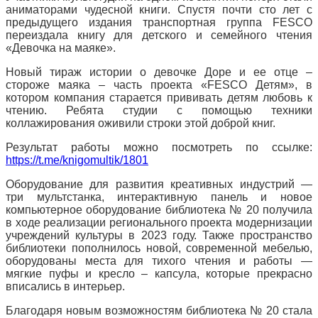
аниматорами чудесной книги. Спустя почти сто лет с
предыдущего издания транспортная группа FESCO
переиздала книгу для детского и семейного чтения
«Девочка на маяке».
Новый тираж истории о девочке Доре и ее отце –
стороже маяка – часть проекта «FESCO Детям», в
котором компания старается прививать детям любовь к
чтению. Ребята студии с помощью техники
коллажирования оживили строки этой доброй книг.
Результат работы можно посмотреть по ссылке:
https://t.me/knigomultik/1801
Оборудование для развития креативных индустрий —
три мультстанка, интерактивную панель и новое
компьютерное оборудование библиотека № 20 получила
в ходе реализации регионального проекта модернизации
учреждений культуры в 2023 году. Также пространство
библиотеки пополнилось новой, современной мебелью,
оборудованы места для тихого чтения и работы —
мягкие пуфы и кресло – капсула, которые прекрасно
вписались в интерьер.
Благодаря новым возможностям библиотека № 20 стала