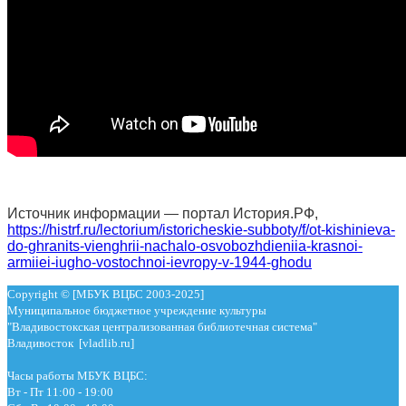
Источник информации — портал История.РФ,
https://histrf.ru/lectorium/istoricheskie-subboty/f/ot-kishinieva-
do-ghranits-vienghrii-nachalo-osvobozhdieniia-krasnoi-
armiiei-iugho-vostochnoi-ievropy-v-1944-ghodu
Copyright © [МБУК ВЦБС 2003-2025]
Муниципальное бюджетное учреждение культуры
"Владивостокская централизованная библиотечная система"
Владивосток [vladlib.ru]
Часы работы МБУК ВЦБС:
Вт - Пт 11:00 - 19:00