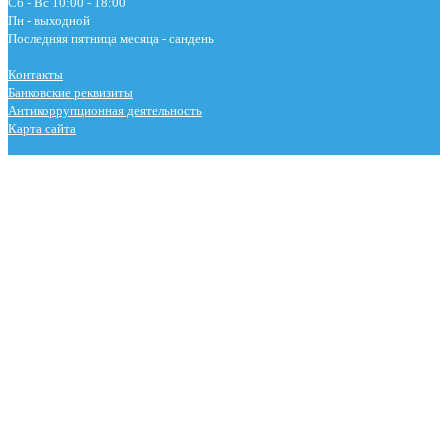
Сб - Вс 10:00 - 18:00
Пн - выходной
Последняя пятница месяца - сандень
Контакты
Банковские реквизиты
Антикоррупционная деятельность
Карта сайта