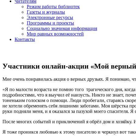
Читателям
Режим работы библиотек
Газеты и журналы
Электронные ресурсы
Программы и проекты
Социально значимая информация
Мир равных возможностей
Контакты
Участники онлайн-акции «Мой верный 
Мне очень понравилась акция о верных друзьях. Я понимаю, что э
«Я по малости возраста не помню того трагического дня, когда 
подробностями, что я выучил её наизусть. Никто не знает, поч
тоненьким голоском о помощи. Люди пробегали, стараясь скоре
не хотели обременять себя лишними заботами. Моя шёрстка пром
руки подняли меня, и я оказался за пазухой моего спасителя. Я
После многих событий и приключений я обрёл дом и хозяйку. Из
Я тоже проникся любовью к этому писателю и черкнул вот таки