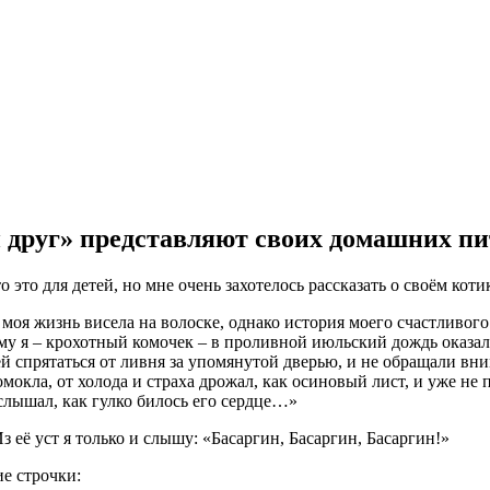
друг» представляют своих домашних п
то для детей, но мне очень захотелось рассказать о своём котике
моя жизнь висела на волоске, однако история моего счастливого 
ему я – крохотный комочек – в проливной июльский дождь оказал
й спрятаться от ливня за упомянутой дверью, и не обращали вни
окла, от холода и страха дрожал, как осиновый лист, и уже не 
 слышал, как гулко билось его сердце…»
 её уст я только и слышу: «Басаргин, Басаргин, Басаргин!»
е строчки: