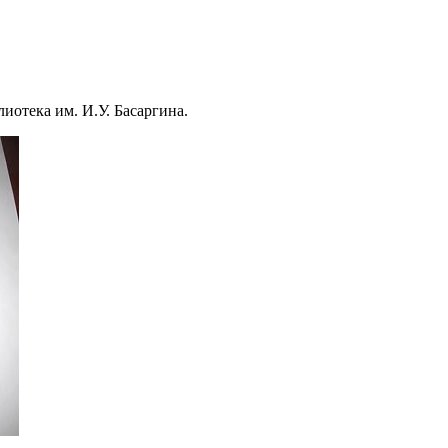
иотека им. И.У. Басаргина.