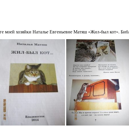
иге моей хозяйки Наталье Евгеньевне Матяш «Жил-был кот». Библ