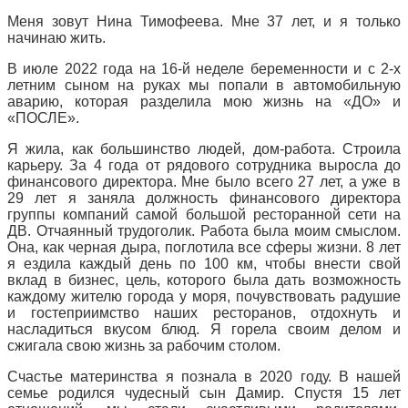
Меня зовут Нина Тимофеева. Мне 37 лет, и я только
начинаю жить.
В июле 2022 года на 16-й неделе беременности и с 2-х
летним сыном на руках мы попали в автомобильную
аварию, которая разделила мою жизнь на «ДО» и
«ПОСЛЕ».
Я жила, как большинство людей, дом-работа. Строила
карьеру. За 4 года от рядового сотрудника выросла до
финансового директора. Мне было всего 27 лет, а уже в
29 лет я заняла должность финансового директора
группы компаний самой большой ресторанной сети на
ДВ. Отчаянный трудоголик. Работа была моим смыслом.
Она, как черная дыра, поглотила все сферы жизни. 8 лет
я ездила каждый день по 100 км, чтобы внести свой
вклад в бизнес, цель, которого была дать возможность
каждому жителю города у моря, почувствовать радушие
и гостеприимство наших ресторанов, отдохнуть и
насладиться вкусом блюд. Я горела своим делом и
сжигала свою жизнь за рабочим столом.
Счастье материнства я познала в 2020 году. В нашей
семье родился чудесный сын Дамир. Спустя 15 лет