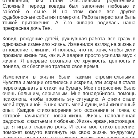
отношений, мы стали счастливыми родителями.
Сложный период ковида был заполнен любовью и
заботой о сыне. И на этом фоне все другие
судьбоносные события померкли. Работа перестала быть
точкой притяжения. А 7-го января родилась наша
прекрасная дочь Тея.
Ковид, рождение детей, рухнувшая работа все сразу в
одночасье изменило жизнь. Изменился взгляд на жизнь и
отношение к жизни. Я поняла, что не хочу, чтобы дети
прожили жизнь так, как я. А авария просто усилила вкус к
жизни. Я впервые осознала ее хрупкость, ценность и
поняла, как беспечно тратила свое время.
Изменения в жизни были такими стремительными.
Чувства и эмоции оголились и искрили, эти искры я стала
перекладывать в стихи на бумагу. Мое потрясение было
очень большим, серьезным. Мне понадобилась помощь
психолога, чтобы прожить эту ситуацию. А стихи стали
моей отдушиной. В них часть моей души, мой жизненный
опыт. Каждое стихотворение это осознание и точка, с
которой начинается новая жизнь. Жизнь, наполненная
радостью, счастьем и любовью. Жизнь яркая, настоящая,
где я играю главную роль. И если мое стихотворение,
поможет кому-то взглянуть на свою жизнь по-другому,
изменить ее и стать счастливее, значит оно написано не