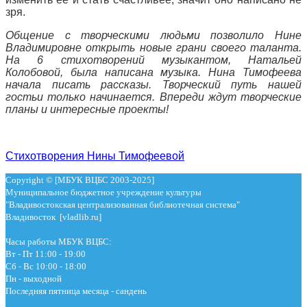
зря.
Общение с творческими людьми позволило Нине
Владимировне открыть новые грани своего таланта.
На 6 стихотворений музыкантом, Натальей
Колобовой, была написана музыка. Нина Тимофеева
начала писать рассказы. Творческий путь нашей
гостьи только начинается. Впереди ждут творческие
планы и интересные проекты!
Стихотворения Нины Тимофеевой
Copyright © [МБУК ВЦБС 2003-2025]
Муниципальное бюджетное учреждение культуры
"Владивостокская централизованная библиотечная система"
Владивосток [vladlib.ru]
Часы работы МБУК ВЦБС:
Вт - Пт 11:00 - 19:00
Сб - Вс 10:00 - 18:00
Пн - выходной
Последняя пятница месяца - сандень