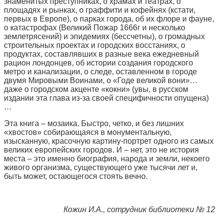
знаменитых преступниках, о храмах и театрах, о
площадях и рынках, о граффити и кофейнях (кстати,
первых в Европе), о парках города, об их флоре и фауне,
о катастрофах (Великий Пожар 1666г и несколько
землетрясений) и эпидемиях (бессчетны), о громадных
строительных проектах и городских восстаниях, о
продуктах, составлявших в разные века ежедневный
рацион лондонцев, об истории создания городского
метро и канализации, о следе, оставленном в городе
двумя Мировыми Воинами, о «Годе великой вони»…
даже о городском акценте «кокни» (увы, в русском
издании эта глава из-за своей специфичности опущена)
…
Эта книга – мозаика. Быстро, четко, и без лишних
«хвостов» собирающаяся в монументальную,
изысканную, красочную картину-портрет одного из самых
великих европейских городов. И – нет, это не история
места – это именно биография, народа и земли, некоего
живого организма, существующего уже тысячи лет и,
быть может, остающегося стоять вечно.
Кожин И.А., сотрудник библиотеки № 12