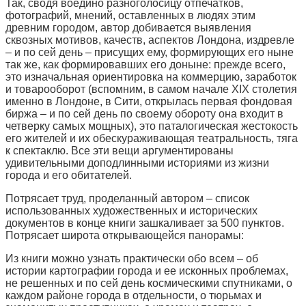
Так, сводя воедино разноголосицу отпечатков,
фотографий, мнений, оставленных в людях этим
древним городом, автор добивается выявления
сквозных мотивов, качеств, аспектов Лондона, издревле
– и по сей день – присущих ему, формирующих его ныне
так же, как формировавших его доныне: прежде всего,
это изначальная ориентировка на коммерцию, заработок
и товарооборот (вспомним, в самом начале XIX столетия
именно в Лондоне, в Сити, открылась первая фондовая
биржа – и по сей день по своему обороту она входит в
четверку самых мощных), это паталогическая жестокость
его жителей и их обескураживающая театральность, тяга
к спектаклю. Все эти вещи аргументированы
удивительными доподлинными историями из жизни
города и его обитателей.
Потрясает труд, проделанный автором – список
использованных художественных и исторических
документов в конце книги зашкаливает за 500 пунктов.
Потрясает широта открывающейся панорамы:
Из книги можно узнать практически обо всем – об
истории картографии города и ее исконных проблемах,
не решенных и по сей день космическими спутниками, о
каждом районе города в отдельности, о тюрьмах и