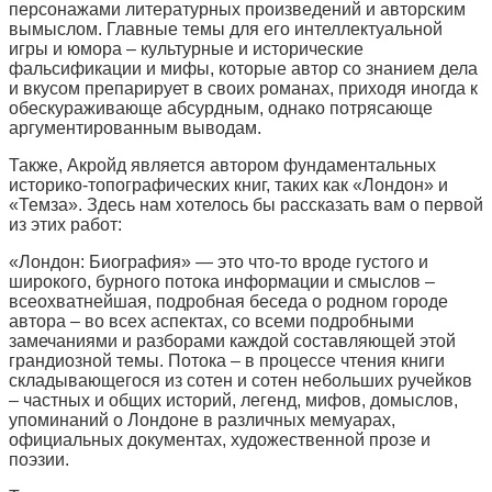
персонажами литературных произведений и авторским
вымыслом. Главные темы для его интеллектуальной
игры и юмора – культурные и исторические
фальсификации и мифы, которые автор со знанием дела
и вкусом препарирует в своих романах, приходя иногда к
обескураживающе абсурдным, однако потрясающе
аргументированным выводам.
Также, Акройд является автором фундаментальных
историко-топографических книг, таких как «Лондон» и
«Темза». Здесь нам хотелось бы рассказать вам о первой
из этих работ:
«Лондон: Биография» — это что-то вроде густого и
широкого, бурного потока информации и смыслов –
всеохватнейшая, подробная беседа о родном городе
автора – во всех аспектах, со всеми подробными
замечаниями и разборами каждой составляющей этой
грандиозной темы. Потока – в процессе чтения книги
складывающегося из сотен и сотен небольших ручейков
– частных и общих историй, легенд, мифов, домыслов,
упоминаний о Лондоне в различных мемуарах,
официальных документах, художественной прозе и
поэзии.