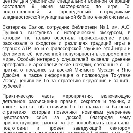
центре для участников специальной военной операции
состоялся 9 июня мастер-класс по игре Го,
подготовленный и проведённый сотрудниками
владивостокской муниципальной библиотечной системы.
Екатерина Салюк, сотрудник библиотеки №1 им. А.С.
Пушкина, выступила с историческим экскурсом, в
котором не только осветила происхождение игры,
рассказала о сходстве и различиях традиций игры в
странах АТР, но и о философской глубине этой игры и
феномене её неизменной популярности в современном
мире. Особый интерес у слушателей вызвали древние
артефакты и археологические находки, связанные с Го,
притча о поединке за доской Миямото Мусаси и Ягю
Дзюбэя, а также информация о полководце Токугаве
Иэясу, ценившем Го за стратегию окружения и защиты
рубежей.
Практическую часть мероприятия, включающую
детальное разъяснение правил, секретов и техник, а
также рассказ об отличиях Го от шахмат и базовых
стратегиях, которые позволяют новичкам увереннее
чувствовать себя за доской, благородя чему
присутствующие смогли тут же попробовать свои силы,
подготовил и провёл заведующий сектором