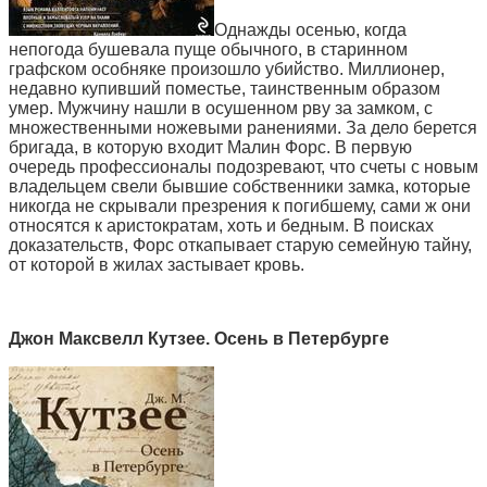
Однажды осенью, когда
непогода бушевала пуще обычного, в старинном
графском особняке произошло убийство. Миллионер,
недавно купивший поместье, таинственным образом
умер. Мужчину нашли в осушенном рву за замком, с
множественными ножевыми ранениями. За дело берется
бригада, в которую входит Малин Форс. В первую
очередь профессионалы подозревают, что счеты с новым
владельцем свели бывшие собственники замка, которые
никогда не скрывали презрения к погибшему, сами ж они
относятся к аристократам, хоть и бедным. В поисках
доказательств, Форс откапывает старую семейную тайну,
от которой в жилах застывает кровь.
Джон Максвелл Кутзее. Осень в Петербурге