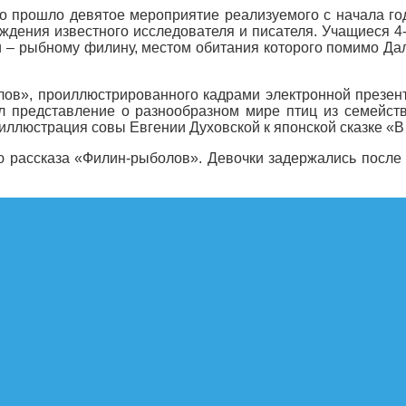
о прошло девятое мероприятие реализуемого с начала год
ождения известного исследователя и писателя. Учащиеся 
и – рыбному филину, местом обитания которого помимо Дал
лов», проиллюстрированного кадрами электронной презен
л представление о разнообразном мире птиц из семейст
 иллюстрация совы Евгении Духовской к японской сказке «В
 рассказа «Филин-рыболов». Девочки задержались после