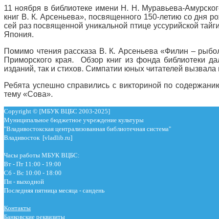
11 ноября в библиотеке имени Н. Н. Муравьева-Амурског
книг В. К. Арсеньева», посвященного 150-летию со дня р
сей раз посвященной уникальной птице уссурийской тайг
Япония.
Помимо чтения рассказа В. К. Арсеньева «Филин – рыбо
Приморского края. Обзор книг из фонда библиотеки да
изданий, так и стихов. Симпатии юных читателей вызвала
Ребята успешно справились с викториной по содержанию
тему «Сова».
Copyright © [МБУК ВЦБС 2003-2025]
Муниципальное бюджетное учреждение культуры
"Владивостокская централизованная библиотечная система"
Владивосток [vladlib.ru]
Часы работы МБУК ВЦБС:
Вт - Пт 11:00 - 19:00
Сб - Вс 10:00 - 18:00
Пн - выходной
Последняя пятница месяца - сандень
Контакты
Банковские реквизиты