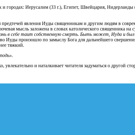
х и городах: Иерусалим (33 г.), Египет, Швейцария, Нидерланды
я предтечей явления Иуды священникам и другим людям в соврем
лючевая мысль заложена в словах католического священника на с
изнь в себе таит собственную смерть. Быть может, Иуда и был 
ство Иуды произошло по замыслу Бога для дальнейшего свершени
нее тяжкий.
подь».
о, увлекательно и наталкивает читателя задуматься о другой сто