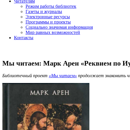
Читателям
Режим работы библиотек
Газеты и журналы
Электронные ресурсы
Программы и проекты
Социально значимая информация
Мир равных возможностей
Контакты
Мы читаем: Марк Арен «Реквием по И
Библиотечный проект
«Мы читаем»
продолжает знакомить ч