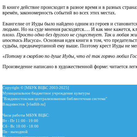
В книге действие происходит в разное время и в разных страна
времён, закономерность событий во всех этих местах.
Евангелие от Иуды было найдено одним из героев и становитс
людьми. Но на суде мнения расходятся.… И как мне кажется, к
плохо. Просто одно без другого не существует. Так и любая ж
ипостась Иисуса».
Основная идея книги в том, что предатель
судьбы, предначертанной ему выше. Поэтому крест Иуды не ме
«Потому я скорблю по душе Иуды, что её так горячо любил Гос
Произведение написано в художественной форме: читается легк
Copyright © [МБУК ВЦБС 2003-2025]
Муниципальное бюджетное учреждение культуры
"Владивостокская централизованная библиотечная система"
Владивосток [vladlib.ru]
Часы работы МБУК ВЦБС:
Вт - Пт 11:00 - 19:00
Сб - Вс 10:00 - 18:00
Пн - выходной