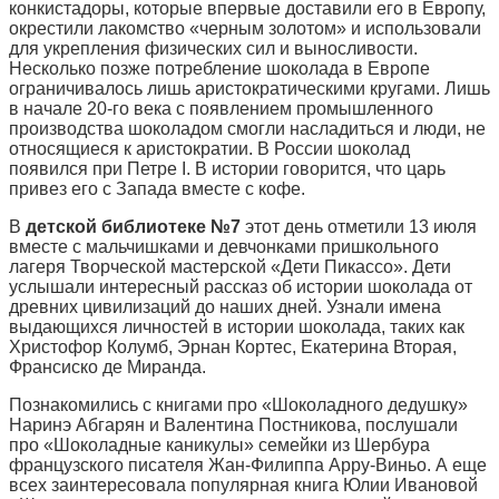
конкистадоры, которые впервые доставили его в Европу,
окрестили лакомство «черным золотом» и использовали
для укрепления физических сил и выносливости.
Несколько позже потребление шоколада в Европе
ограничивалось лишь аристократическими кругами. Лишь
в начале 20-го века с появлением промышленного
производства шоколадом смогли насладиться и люди, не
относящиеся к аристократии. В России шоколад
появился при Петре I. В истории говорится, что царь
привез его с Запада вместе с кофе.
В
детской библиотеке №7
этот день отметили 13 июля
вместе с мальчишками и девчонками пришкольного
лагеря Творческой мастерской «Дети Пикассо». Дети
услышали интересный рассказ об истории шоколада от
древних цивилизаций до наших дней. Узнали имена
выдающихся личностей в истории шоколада, таких как
Христофор Колумб, Эрнан Кортес, Екатерина Вторая,
Франсиско де Миранда.
Познакомились с книгами про «Шоколадного дедушку»
Наринэ Абгарян и Валентина Постникова, послушали
про «Шоколадные каникулы» семейки из Шербура
французского писателя Жан-Филиппа Арру-Виньо. А еще
всех заинтересовала популярная книга Юлии Ивановой