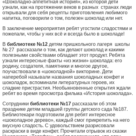
«Шоколадно-аппетитная история», из которой дети
узнали, как на протяжении веков в разных странах люди
открывали для себя рецепты приготовления любимого
напитка, поговорили о том, полезен шоколад или нет.
В заключение мероприятия ребят угостили сладостями и
пожелали, чтобы у них всё и всегда было в шоколаде!
В
библиотеке №12
детям пришкольного лагеря школы
№ 27
рассказали о том, как делают шоколад и какими
полезными свойствами обладает этот продукт. Ребята
узнали интересные факты «из жизни» шоколада: его
родину, создателя, памятники и многое другое,
поучаствовали в «шоколадной» викторине. Дети
наперебой называли названия шоколадных конфет и
шоколадок, вспоминали литературных героев, их
сладкие пристрастия. Необыкновенные открытия ждали
ребят во время просмотра фильма «История шоколада».
Сотрудники
библиотеки №17
рассказали об этом
празднике детям младшей группы детского сада №187.
Библиотекари подготовили для ребят интересное
«шоколадное дерево», каждый смог прикрепить на него
вкусную сладость. С удовольствием разрисовали
раскраски в виде конфет. Прочитали отрывок из сказки