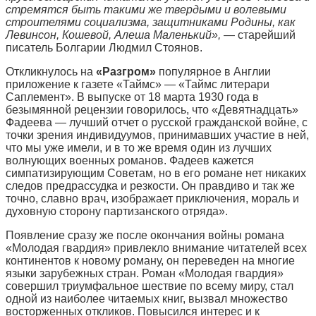
стремятся быть такими же твердыми и волевыми
строителями социализма, защитниками Родины, как
Левинсон, Кошевой, Алеша Маленький»,
— старейший
писатель Болгарии Людмил Стоянов.
Откликнулось на
«Разгром»
популярное в Англии
приложение к газете «Таймс» — «Таймс литерари
Саплемент». В выпуске от 18 марта 1930 года в
безымянной рецензии говорилось, что «Девятнадцать»
Фадеева — лучший отчет о русской гражданской войне, с
точки зрения индивидуумов, принимавших участие в ней,
что мы уже имели, и в то же время один из лучших
волнующих военных романов. Фадеев кажется
симпатизирующим Советам, но в его романе нет никаких
следов предрассудка и резкости. Он правдиво и так же
точно, славно врач, изображает приключения, мораль и
духовную сторону партизанского отряда».
Появление сразу же после окончания войны романа
«Молодая гвардия» привлекло внимание читателей всех
континентов к новому роману, он переведен на многие
языки зарубежных стран. Роман «Молодая гвардия»
совершил триумфальное шествие по всему миру, стал
одной из наиболее читаемых книг, вызвал множество
восторженных откликов. Повысился интерес и к