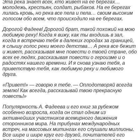
Эта река знает всех, кто живет на ее берегах…
молодежь, крестьян, солдат, рыбаков. На ее берегах
лилась кровь, но река все пела и пела… своим высоким
голосом обо всем, что происходило на ее берегах.
Дорогой Фадеев! Дорогой брат, такой похожий на мою
любимую реку! Когда я вижу, как ты входишь в зал,
когда я встречаю тебя в далеких городах за границей,
я слышу голос реки моего детства… А река все бежит
и живет, рассказывая мне повести о твоей стране, обо
всех ее людях, рассказывая повести о героизме и о
радостях нашего времени. И я снова узнаю тебя, а
приветствую тебя, как любимую реку и любимого
друга.
«Привет!» — говорю я тебе. — Оплодотворяй всегда
землю! Как всегда, рассказывай твою прекрасную
повесть!»
Популярность А. Фадеева и его книг за рубежом
особенно возросла, когда он стал одним из
активнейших участников всемирного движения
сторонников мира. На трибунах международных
встреч, на массовых митингах его слушали миллионы.
Все шире и шире круг его друзей, почитателей его