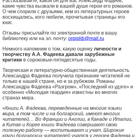
Рассказывайте, какой он для вас Александр Фадеев,
какие чувства вызвали в вашей душе герои его романов.
О чем спорили с друзьями, кем из литературных героев
восхищались, кого любили, прочитывая страницы его
книг.
Отзывы присылайте по электронной почте в вашу
библиотеку или на эл. почту:
orpiplib@mail.ru
Немного напомним о том, какую оценку
личности и
творчеству А.А. Фадеева давали зарубежные
критики
в сороковые-пятидесятые годы.
Творческая и литературно-общественная деятельность
Александра Фадеева получила признание читателей не
только в нашей стране, но и за рубежом. Романы
Александра Фадеева «Разгром», «Последний из удэге» и
особенно «Молодая гвардия» известны во многих
странах мира.
«Книги А. Фадеева, переведенные на многие языки
мира, в том числе и на болгарский, имеют многих
читателей… Во Франции и Англии, в Канаде и Италии,
в Китае и Корее книги Фадеева совершают свою
полезную работу — воспитывают и учат. Широкие
круги болгарских читателей учатся у героев Фадеева и