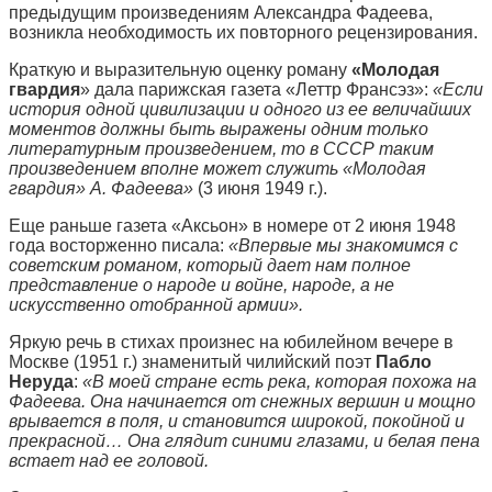
предыдущим произведениям Александра Фадеева,
возникла необходимость их повторного рецензирования.
Краткую и выразительную оценку роману
«Молодая
гвардия
» дала парижская газета «Леттр Франсэз»:
«Если
история одной цивилизации и одного из ее величайших
моментов должны быть выражены одним только
литературным произведением, то в СССР таким
произведением вполне может служить «Молодая
гвардия» А. Фадеева»
(3 июня 1949 г.).
Еще раньше газета «Аксьон» в номере от 2 июня 1948
года восторженно писала:
«Впервые мы знакомимся с
советским романом, который дает нам полное
представление о народе и войне, народе, а не
искусственно отобранной армии».
Яркую речь в стихах произнес на юбилейном вечере в
Москве (1951 г.) знаменитый чилийский поэт
Пабло
Неруда
:
«В моей стране есть река, которая похожа на
Фадеева. Она начинается от снежных вершин и мощно
врывается в поля, и становится широкой, покойной и
прекрасной… Она глядит синими глазами, и белая пена
встает над ее головой.