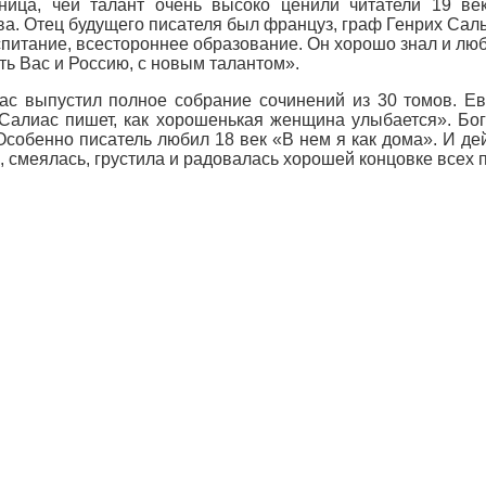
ница, чей талант очень высоко ценили читатели 19 ве
ва. Отец будущего писателя был француз, граф Генрих Сал
итание, всестороннее образование. Он хорошо знал и люби
ть Вас и Россию, с новым талантом».
иас выпустил полное собрание сочинений из 30 томов. Е
«Салиас пишет, как хорошенькая женщина улыбается». Бог
Особенно писатель любил 18 век «В нем я как дома». И де
а, смеялась, грустила и радовалась хорошей концовке всех