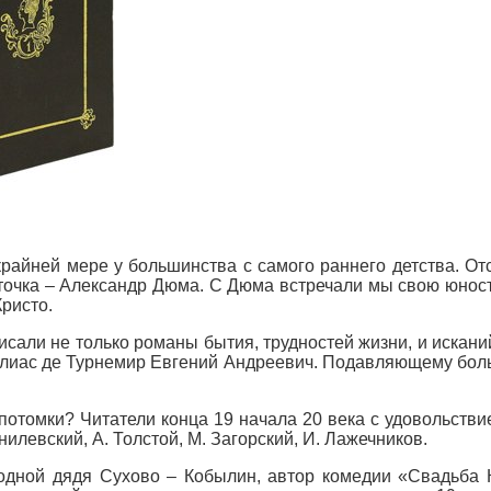
райней мере у большинства с самого раннего детства. Отс
 точка – Александр Дюма. С Дюма встречали мы свою юнос
ристо.
исали не только романы бытия, трудностей жизни, и искани
алиас де Турнемир Евгений Андреевич. Подавляющему больш
 потомки? Читатели конца 19 начала 20 века с удовольстви
нилевский, А. Толстой, М. Загорский, И. Лажечников.
родной дядя Сухово – Кобылин, автор комедии «Свадьба