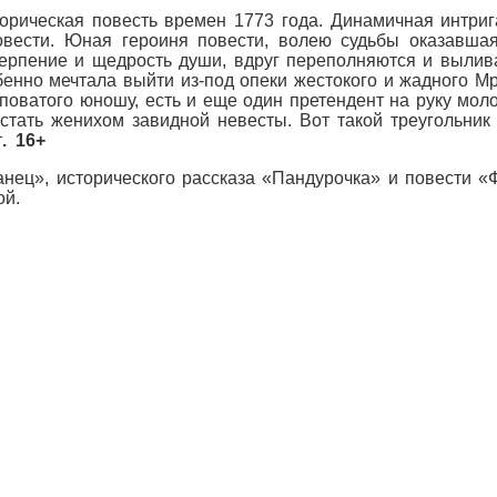
орическая повесть времен 1773 года. Динамичная интриг
овести.
Юная героиня повести, волею судьбы оказавшая
терпение и щедрость души, вдруг переполняются и вылив
енно мечтала выйти из-под опеки жестокого и жадного М
уповатого юношу, есть и еще один претендент на руку мол
 стать женихом завидной невесты. Вот такой треугольни
т
. 16+
нец», исторического рассказа «Пандурочка» и повести «
ой.