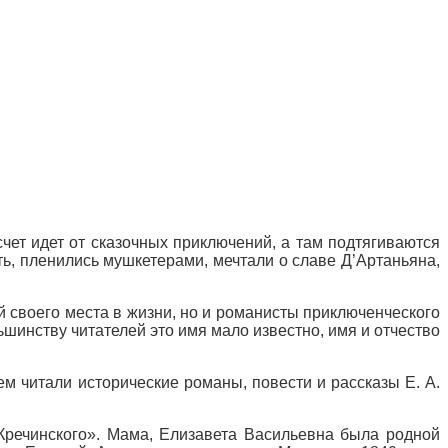
чет идет от сказочных приключений, а там подтягиваются
ть, пленились мушкетерами, мечтали о славе Д’Артаньяна,
й своего места в жизни, но и романисты приключенческого
инству читателей это имя мало известно, имя и отчество
ем читали исторические романы, повести и рассказы Е. А.
 Кречинского». Мама, Елизавета Васильевна была родной