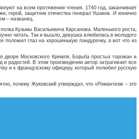
илуют на всем протяжении чтения. 1740 год, заканчивает
и, герой, защитник отечества генерал Ушаков. И конечно
ем – названец.
 полка Кузьмы Васильевича Кирсанова. Маленького роста,
скучно читать. Так и вышло, девушка влюбилась в молодого
е положил глаз на хорошенькую пандурочку, а вот что из
во дворе Московского Кремля. Борьба простых горожан и
 и радостей. В этом произведении автор затрагивает все
еству и к французскому офицеру, который полюбил русскую
ятно, почему Жуковский утверждал, что «Романтизм – это