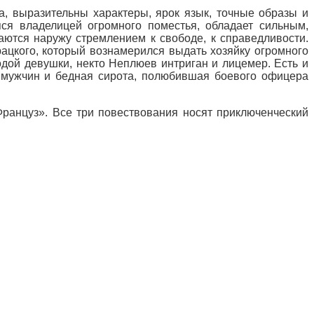
а, выразительны характеры, ярок язык, точные образы и
ся владелицей огромного поместья, обладает сильным,
аются наружу стремлением к свободе, к справедливости.
рацкого, который вознамерился выдать хозяйку огромного
одой девушки, некто Неплюев интриган и лицемер. Есть и
к мужчин и бедная сирота, полюбившая боевого офицера
Француз». Все три повествования носят приключенческий