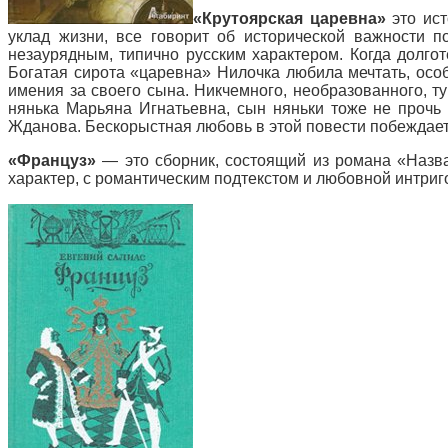
«Крутоярская царевна»
это ист
уклад жизни, все говорит об исторической важности п
незаурядным, типично русским характером. Когда долго
Богатая сирота «царевна» Нилочка любила мечтать, особ
имения за своего сына. Никчемного, необразованного, т
нянька Марьяна Игнатьевна, сын няньки тоже не прочь
Жданова. Бескорыстная любовь в этой повести побеждае
«Француз»
— это сборник, состоящий из романа «Назва
характер, с романтическим подтекстом и любовной интриг