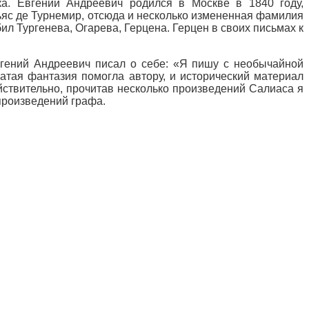
ка. Евгений Андреевич родился в Москве в 1840 году,
ьяс де Турнемир, отсюда и несколько измененная фамилия
л Тургенева, Огарева, Герцена. Герцен в своих письмах к
вгений Андреевич писал о себе: «Я пишу с необычайной
атая фантазия помогла автору, и исторический материал
йствительно, прочитав несколько произведений Салиаса я
 произведений графа.