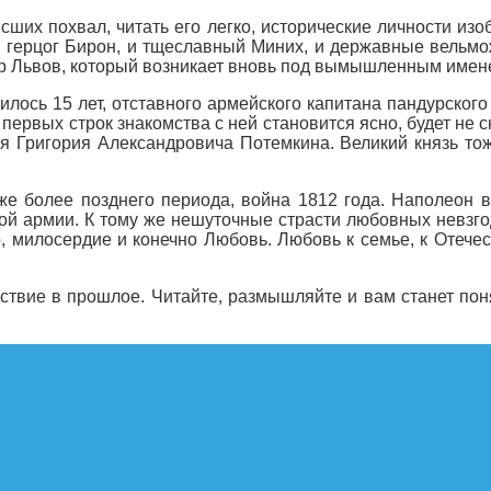
их похвал, читать его легко, исторические личности изоб
 герцог Бирон, и тщеславный Миних, и державные вельмож
етр Львов, который возникает вновь под вымышленным имен
лось 15 лет, отставного армейского капитана пандурского
первых строк знакомства с ней становится ясно, будет не 
зя Григория Александровича Потемкина. Великий князь тож
же более позднего периода, война 1812 года. Наполеон 
ой армии. К тому же нешуточные страсти любовных невзгод
во, милосердие и конечно Любовь. Любовь к семье, к Отеч
ствие в прошлое. Читайте, размышляйте и вам станет пон