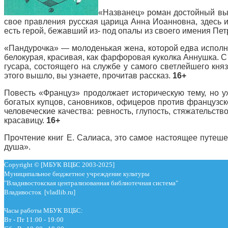
«Названец» роман достойный высш
свое правления русская царица Анна Иоанновна, здесь и
есть герой, бежавший из- под опалы из своего имения П
«Пандурочка» — молоденькая жена, которой едва исполни
белокурая, красивая, как фарфоровая куколка Аннушка. С 
гусара, состоящего на службе у самого светлейшего кня
этого вышло, вы узнаете, прочитав рассказ.
16+
Повесть «Француз» продолжает историческую тему, но у
богатых купцов, сановников, офицеров против французск
человеческие качества: ревность, глупость, стяжательст
красавицу.
16+
Прочтение книг Е. Салиаса, это самое настоящее путеше
душа».
Copyright © [МБУК ВЦБС 2003-2025]
Муниципальное бюджетное учреждение культуры
"Владивостокская централизованная библиотечная система"
Владивосток [vladlib.ru]
Часы работы МБУК ВЦБС:
Вт - Пт 11:00 - 19:00