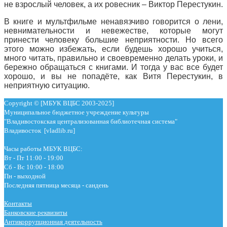
не взрослый человек, а их ровесник – Виктор Перестукин.
В книге и мультфильме ненавязчиво говорится о лени,
невнимательности и невежестве, которые могут
принести человеку большие неприятности. Но всего
этого можно избежать, если будешь хорошо учиться,
много читать, правильно и своевременно делать уроки, и
бережно обращаться с книгами. И тогда у вас все будет
хорошо, и вы не попадёте, как Витя Перестукин, в
неприятную ситуацию.
Copyright © [МБУК ВЦБС 2003-2025]
Муниципальное бюджетное учреждение культуры
"Владивостокская централизованная библиотечная система"
Владивосток [vladlib.ru]
Часы работы МБУК ВЦБС:
Вт - Пт 11:00 - 19:00
Сб - Вс 10:00 - 18:00
Пн - выходной
Последняя пятница месяца - сандень
Контакты
Банковские реквизиты
Антикоррупционная деятельность