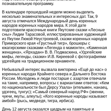
познавательную программу.
В календаре прошедшей недели можно выделить
несколько знаменательных и интересных дат. Так, 9
августа отмечался Международный день коренных
народов коренных народов мира. К этой дате
подготовили красочные книги Якутские сказки «Лесные
сны» Лидии Тарасовой, иллюстрированные художницей
из Якутии Люкой Неустроевой, сказки коренных народов
Приморского края «Грустный тигр», брошюры с
юкагирскими сказками «Легенда о мамонте», «Каменная
женщина», «Ярхадан» В. В. Подмаскина, «Удэгейские
мифы, легенды, сказки» И.В. Киреевой с фотографиями
удэгейцев на традиционном орнаменте.
Небывалый интерес вызвала викторина «Ещё до нас» о
коренных народах Крайнего севера и Дальнего Востока
России. Молодежь и люди постарше с азартом отвечали
на такие, например, вопросы с вариантами ответов: «Кем
по национальности был Дерсу Узала» (ительмен, нанаец,
удэгеец, тунгус); «Самый северный народ РФ» (эвенки,
чукчи, якуты, алеуты); «Кого коренные народы называют
амбой» (рысь, медведя, тигра, ирбиса).
День 12 августа оказался щедрым на памятные и