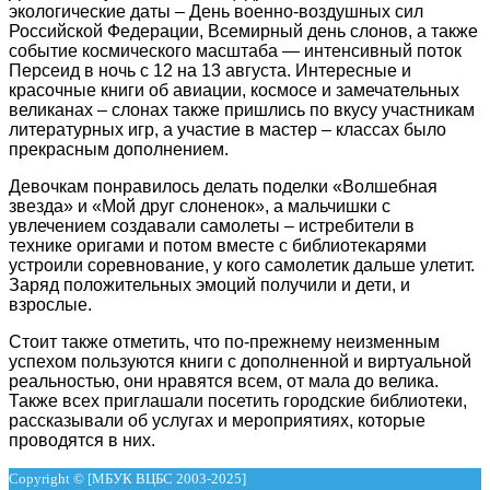
экологические даты – День военно-воздушных сил
Российской Федерации, Всемирный день слонов, а также
событие космического масштаба — интенсивный поток
Персеид в ночь с 12 на 13 августа. Интересные и
красочные книги об авиации, космосе и замечательных
великанах – слонах также пришлись по вкусу участникам
литературных игр, а участие в мастер – классах было
прекрасным дополнением.
Девочкам понравилось делать поделки «Волшебная
звезда» и «Мой друг слоненок», а мальчишки с
увлечением создавали самолеты – истребители в
технике оригами и потом вместе с библиотекарями
устроили соревнование, у кого самолетик дальше улетит.
Заряд положительных эмоций получили и дети, и
взрослые.
Стоит также отметить, что по-прежнему неизменным
успехом пользуются книги с дополненной и виртуальной
реальностью, они нравятся всем, от мала до велика.
Также всех приглашали посетить городские библиотеки,
рассказывали об услугах и мероприятиях, которые
проводятся в них.
Copyright © [МБУК ВЦБС 2003-2025]