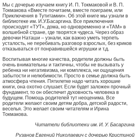
Мы с дочерью изучаем книгу И. П. Токмаковой и В. П.
Токмакова «Вместе почитаем, вместе поиграем, или
Приключения в Тутитамии». Об этой книге мы узнали в
библиотеке им. И.У.Басаргина. Все приключения
происходят «ТУТ», дома, но одновременно и «ТАМ» в
волшебной стране, где творятся чудеса. Через образ
девочки Наташи – узнали, как важно уметь терпеть
усталость, не перебивать разговор взрослых, без криков
отказываться от понравившейся игрушки и т.д.
Воспитывая многие качества, родители должны быть
очень внимательны и тактичны, чтобы не вызывать у
ребенка ни негативизма, ни комплекса, ни ощущения
забытости и нелюбимости. Просто в семье должна быть
атмосфера чтения. Пятилетке надо читать хорошие
книги, она охотно слушает. Если будет заложен прочный
фундамент, то он обеспечит духовность человека в
будущем. Помощь родителей тут неоценима. Все
родители желают своим детям добра, детской радости,
веселья. Это желает своим читателям и Ирина
Токмакова.
Читатели библиотеки им. И. У. Басаргина
Рузанов Евгений Николаевич с дочерью Кристиной