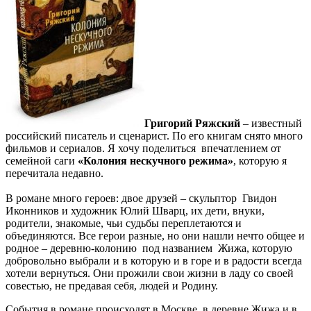
Григорий Ряжский
– известный
российский писатель и сценарист. По его книгам снято много
фильмов и сериалов. Я хочу поделиться впечатлением от
семейной саги
«Колония нескучного режима»
, которую я
перечитала недавно.
В романе много героев: двое друзей – скульптор Гвидон
Иконников и художник Юлий Шварц, их дети, внуки,
родители, знакомые, чьи судьбы переплетаются и
объединяются. Все герои разные, но они нашли нечто общее и
родное – деревню-колонию под названием Жижа, которую
добровольно выбрали и в которую и в горе и в радости всегда
хотели вернуться. Они прожили свои жизни в ладу со своей
совестью, не предавая себя, людей и Родину.
События в романе происходят в Москве, в деревне Жижа и в