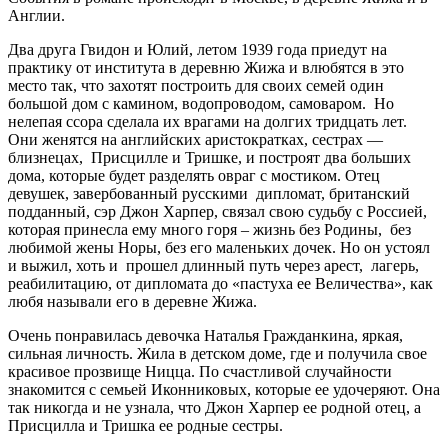
Англии.
Два друга Гвидон и Юлий, летом 1939 года приедут на
практику от института в деревню Жижа и влюбятся в это
место так, что захотят построить для своих семей один
большой дом с камином, водопроводом, самоваром. Но
нелепая ссора сделала их врагами на долгих тридцать лет.
Они женятся на английских аристократках, сестрах —
близнецах, Присцилле и Тришке, и построят два больших
дома, которые будет разделять овраг с мостиком. Отец
девушек, завербованный русскими дипломат, британский
подданный, сэр Джон Харпер, связал свою судьбу с Россией,
которая принесла ему много горя – жизнь без Родины, без
любимой жены Норы, без его маленьких дочек. Но он устоял
и выжил, хоть и прошел длинный путь через арест, лагерь,
реабилитацию, от дипломата до «пастуха ее Величества», как
любя называли его в деревне Жижа.
Очень понравилась девочка Наталья Гражданкина, яркая,
сильная личность. Жила в детском доме, где и получила свое
красивое прозвище Ницца. По счастливой случайности
знакомится с семьей Иконниковых, которые ее удочеряют. Она
так никогда и не узнала, что Джон Харпер ее родной отец, а
Присцилла и Тришка ее родные сестры.