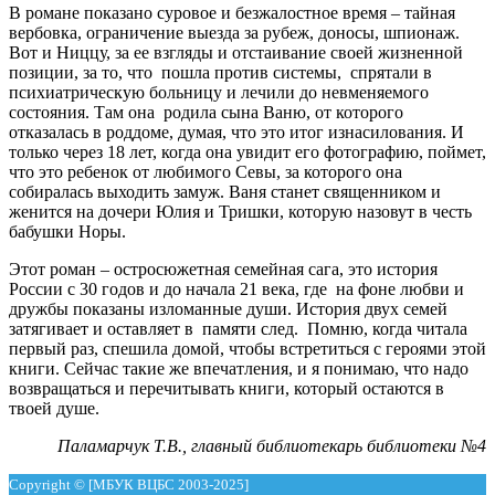
В романе показано суровое и безжалостное время – тайная
вербовка, ограничение выезда за рубеж, доносы, шпионаж.
Вот и Ниццу, за ее взгляды и отстаивание своей жизненной
позиции, за то, что пошла против системы, спрятали в
психиатрическую больницу и лечили до невменяемого
состояния. Там она родила сына Ваню, от которого
отказалась в роддоме, думая, что это итог изнасилования. И
только через 18 лет, когда она увидит его фотографию, поймет,
что это ребенок от любимого Севы, за которого она
собиралась выходить замуж. Ваня станет священником и
женится на дочери Юлия и Тришки, которую назовут в честь
бабушки Норы.
Этот роман – остросюжетная семейная сага, это история
России с 30 годов и до начала 21 века, где на фоне любви и
дружбы показаны изломанные души. История двух семей
затягивает и оставляет в памяти след. Помню, когда читала
первый раз, спешила домой, чтобы встретиться с героями этой
книги. Сейчас такие же впечатления, и я понимаю, что надо
возвращаться и перечитывать книги, который остаются в
твоей душе.
Паламарчук Т.В., главный библиотекарь библиотеки №4
Copyright © [МБУК ВЦБС 2003-2025]