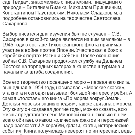
сад II вида», знакомились с писателями, пишущими о
природе – Виталием Бианки, Михаилом Пришвиным,
Константином Паустовским, Николаем Сладковым, а
подробнее остановились на творчестве Святослава
Сахарнова.
Выбор писателя для изучения был не случаен – С.В.
Сахарнов в какой-то мере является нашим земляком – в
1945 году в составе Тихоокеанского флота принимал
участие в войне против Японии. Участвовал в боях в
корейских портах Расин и Сейсин. После окончания
войны С.В. Сахарнов продолжил службу на Дальнем
Востоке на торпедных катерах в качестве штурмана и
начальника штаба соединения.
Все его творчество посвящено морю – первая его книга,
вышедшая в 1954 году, называлась «Морские сказки»,
эта книга и сегодня вызывает большой интерес у ребят. А
самая «толстая» его книга «По морям вокруг Земли.
Детская морская энциклопедия», так же связана с морем.
Эту книгу он создавал долгие годы, можно сказать, всю
жизнь: представьте себе Мировой океан, сколько в нем
всего обитает, о каком количестве фактов и персонажей
надо рассказать! А корабли, флаги, карты, исторические
события! Книга получилась невероятно интересная, ведь