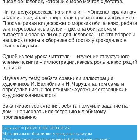
писал её человек, который о море мечтал с детства.
Читая вслух рассказы из этих книг – «Опасная крылатка»,
«Кальмары», иллюстрировали просмотром диафильмов.
Просматривая видеосюжет о морских обитателях, ребята
заинтересовались акулой – где, она обитает, чем
питается и опасна ли она для человека – на эти вопросы
нашлись ответы в сборнике «В гостях у крокодила» в
главе «Акулы».
Одной из тем урока читателя — изучение структурного
элемента книги – иллюстрации, какова роль иллюстраций
в книгах.
Изучая эту тему, ребята сравнили иллюстрации
художников И. Билибина и Н. Чарушина, тем самым
определившись с понятиями: «художник-сказочник» и
«художник-анималист».
Заканчивая урок чтения, ребята получили задание на
дом – нарисовать иллюстрацию к любимому
произведению.
Copyright © [МБУК ВЦБС 2003-2025]
Муниципальное бюджетное учреждение культуры
"Владивостокская централизованная библиотечная система"