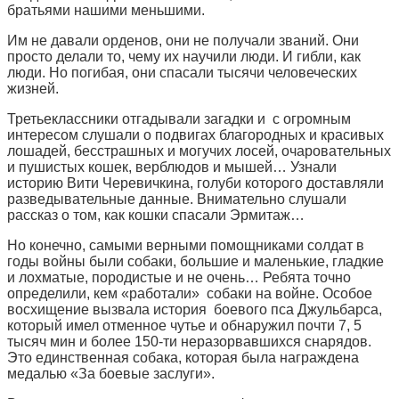
братьями нашими меньшими.
Им не давали орденов, они не получали званий. Они
просто делали то, чему их научили люди. И гибли, как
люди. Но погибая, они спасали тысячи человеческих
жизней.
Третьеклассники отгадывали загадки и с огромным
интересом слушали о подвигах благородных и красивых
лошадей, бесстрашных и могучих лосей, очаровательных
и пушистых кошек, верблюдов и мышей… Узнали
историю Вити Черевичкина, голуби которого доставляли
разведывательные данные. Внимательно слушали
рассказ о том, как кошки спасали Эрмитаж…
Но конечно, самыми верными помощниками солдат в
годы войны были собаки, большие и маленькие, гладкие
и лохматые, породистые и не очень… Ребята точно
определили, кем «работали» собаки на войне. Особое
восхищение вызвала история боевого пса Джульбарса,
который имел отменное чутье и обнаружил почти 7, 5
тысяч мин и более 150-ти неразорвавшихся снарядов.
Это единственная собака, которая была награждена
медалью «За боевые заслуги».