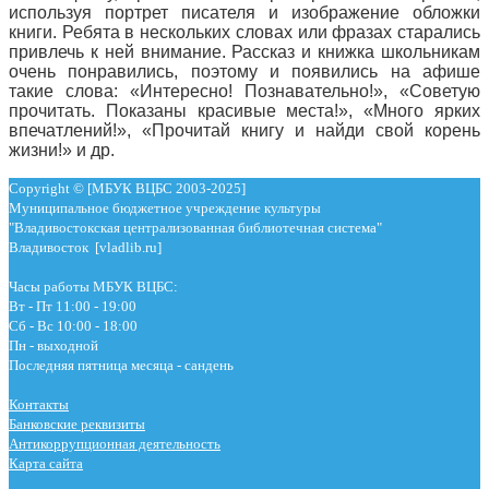
используя портрет писателя и изображение обложки
книги. Ребята в нескольких словах или фразах старались
привлечь к ней внимание. Рассказ и книжка школьникам
очень понравились, поэтому и появились на афише
такие слова: «Интересно! Познавательно!», «Советую
прочитать. Показаны красивые места!», «Много ярких
впечатлений!», «Прочитай книгу и найди свой корень
жизни!» и др.
Copyright © [МБУК ВЦБС 2003-2025]
Муниципальное бюджетное учреждение культуры
"Владивостокская централизованная библиотечная система"
Владивосток [vladlib.ru]
Часы работы МБУК ВЦБС:
Вт - Пт 11:00 - 19:00
Сб - Вс 10:00 - 18:00
Пн - выходной
Последняя пятница месяца - сандень
Контакты
Банковские реквизиты
Антикоррупционная деятельность
Карта сайта