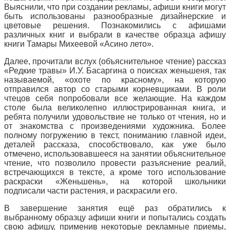
Выяснили, что при создании рекламы, афиши книги могут
быть использованы разнообразные дизайнерские и
цветовые решения. Познакомились с афишами
различных книг и выбрали в качестве образца афишу
книги Тамары Михеевой «Асино лето».
Далее, прочитали вслух (объяснительное чтение) рассказ
«Редкие травы» И.У. Басаргина о поисках женьшеня, так
называемой, «охоте по красному», на которую
отправился автор со старыми корневщиками. В роли
чтецов себя попробовали все желающие. На каждом
столе была великолепно иллюстрированная книга, и
ребята получили удовольствие не только от чтения, но и
от знакомства с произведениями художника. Более
полному погружению в текст, пониманию главной идеи,
деталей рассказа, способствовало, как уже было
отмечено, использовавшееся на занятии объяснительное
чтение, что позволило провести разъяснение реалий,
встречающихся в тексте, а кроме того использование
раскраски «Женьшень», на которой школьники
подписали части растения, и раскрасили его.
В завершение занятия ещё раз обратились к
выбранному образцу афиши книги и попытались создать
свою афишу, применив некоторые рекламные приемы,