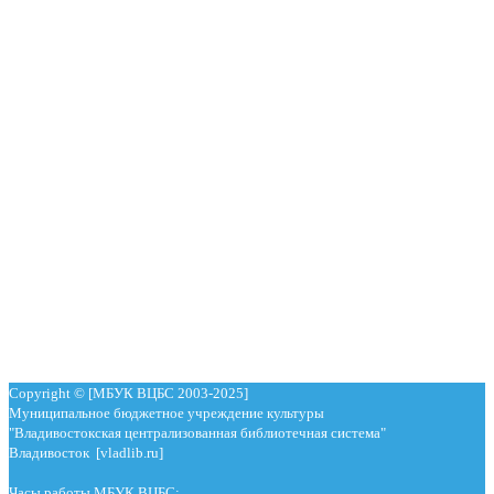
Copyright © [МБУК ВЦБС 2003-2025]
Муниципальное бюджетное учреждение культуры
"Владивостокская централизованная библиотечная система"
Владивосток [vladlib.ru]
Часы работы МБУК ВЦБС: