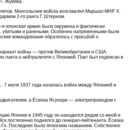
Г. Жукова.
молетов. Монгольские войска возглавлял Маршал МНР Х.
дармом 2-го ранга Г. Штерном.
-я японская армия была окружена и фактически
ыс. убитыми и ранеными. Особенно напряженными были
онские командование обратилось с просьбой о
вариант войны — против Великобритании и США.
х пакта о нейтралитете с Японией. Пакт был подписан в
 7 июля 1937 года началась война между Японией и
одвигателем, а Ёсиока Ясунори — электропроводом с
яции Японии в 1945 году он находился рядом со мной и
ойск постепенно поднялся до генерал-лейтенанта. Ёсиока
-Го. Последнее было японским названием. Собственно