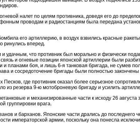
ндиров.
 огневой налет по целям противника, доведя его до предел
лефонным проводам и радиостанциям была передана устано
 бомбила его артиллерию, в воздух взвились красные ракет
о ринулись вперед.
и удачным, что противник был морально и физически подав
 связь и огневые позиции японской артиллерии были разби
 и планами боя, и лишь 6-я танковая бригада, не сумев п
права и сосредоточение бригады были полностью закончены 
их Песков, где противник оказал более серьезное сопротив
ло из резерва 9-ю мотоброневую бригаду и усилить артилл
танковые и механизированные части к исходу 26 августа з
ой группировки врага.
ованов и барханов. Японские части дрались до последнего 
сти императорской армии, поскольку она понесла исключи