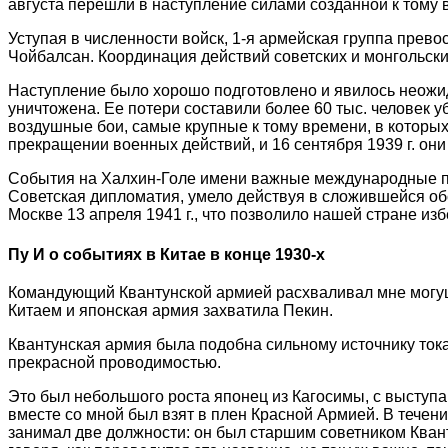
августа перешли в наступление силами созданной к тому 
Уступая в численности войск, 1-я армейская группа прев
Чойбалсан. Координация действий советских и монгольски
Наступление было хорошо подготовлено и явилось неожид
уничтожена. Ее потери составили более 60 тыс. человек
воздушные бои, самые крупные к тому времени, в которых
прекращении военных действий, и 16 сентября 1939 г. он
События на Халхин-Голе имени важные международные по
Советская дипломатия, умело действуя в сложившейся об
Москве 13 апреля 1941 г., что позволило нашей стране из
Пу И о событиях в Китае в конце 1930-х
Командующий Квантунской армией расхваливал мне могущ
Китаем и японская армия захватила Пекин.
Квантунская армия была подобна сильному источнику ток
прекрасной проводимостью.
Это был небольшого роста японец из Кагосимы, с выступа
вместе со мной был взят в плен Красной Армией. В течен
занимал две должности: он был старшим советником Кван