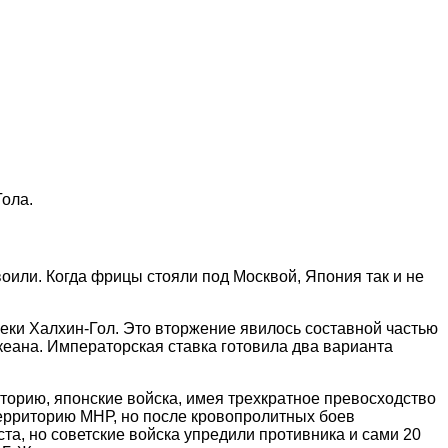
Гола.
оили. Когда фрицы стояли под Москвой, Япония так и не
еки Халхин-Гол. Это вторжение явилось составной частью
океана. Императорская ставка готовила два варианта
торию, японские войска, имея трехкратное превосходство
 территорию МНР, но после кровопролитных боев
а, но советские войска упредили противника и сами 20