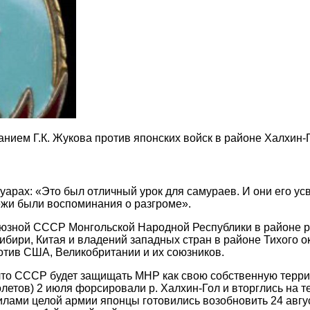
анием Г.К. Жукова против японских войск в районе Халхин-
арах: «Это был отличный урок для самураев. И они его усв
ежи были воспоминания о разгроме».
союзной СССР Монгольской Народной Республики в районе р
Сибири, Китая и владений западных стран в районе Тихого 
тив США, Великобритании и их союзников.
что СССР будет защищать МНР как свою собственную терри
амолетов) 2 июля форсировали р. Халхин-Гол и вторглись на
ами целой армии японцы готовились возобновить 24 август