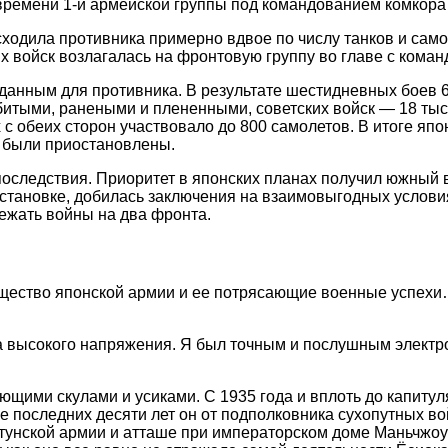
времени 1-й армейской группы под командованием комкора 
осходила противника примерно вдвое по числу танков и са
х войск возлагалась на фронтовую группу во главе с коман
анным для противника. В результате шестидневных боев 6
 убитыми, ранеными и плененными, советских войск — 18 т
 с обеих сторон участвовало до 800 самолетов. В итоге яп
и были приостановлены.
следствия. Приоритет в японских планах получил южный 
становке, добилась заключения на взаимовыгодных условия
бежать войны на два фронта.
ество японской армии и ее потрясающие военные успехи…
а высокого напряжения. Я был точным и послушным электр
ющими скулами и усиками. С 1935 года и вплоть до капитул
ие последних десяти лет он от подполковника сухопутных в
тунской армии и атташе при императорском доме Маньчжоу