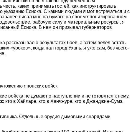
ка. Фактически он был как бы одушевленным
честь, каких принимать гостей, как инструктировать
по указанию Ёсиока. С какими людьми я мог встречаться и с
он заранее писал мне на бумаге на своем японизированном
родовольствие, рабочую силу и материальные ресурсы, я
писанный Ёсиока. В нем он призывал губернаторов
а рассказывал о результатах боев, а затем велел встать
х «уроков», когда пал город Ухань, я уже сам, без чьего-
ия.
ичтожению японских войск.
ие войска не думают о наступлении и не готовятся к нему,
: кто в Хайларе, кто в Ханчжуре, кто в Джанджин-Сумэ.
ротивника. Отдельные орудия дымовыми снарядами
3 бомбардировщика и около 100 истребителей. Их удары