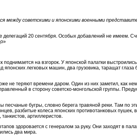
хся между советскими и японскими военными представител
е делегаций 20 сентября. Особых добавлений не имеем. Сч
до»
к поднимается на взгорок. У японской палатки выстроилис
яд японских легковых машин, два грузовика, таращат глаза
е не теряют времени даром. Один из них заметил, как нем
правленный в сторону советско-монгольской группы. Преду
ы песчаные бугры, словно берега травяной реки. Там по э
нцев, разбитые колеса японских противотанковых пушек, в
 танкистов, артиллеристов.
апов здоровается с генералом за руку. Они заходят в палат
ились два мира.