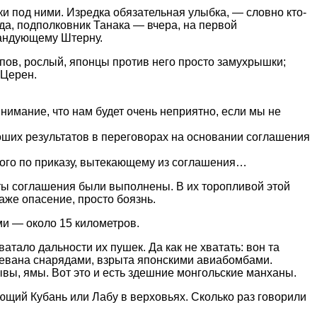
ки под ними. Изредка обязательная улыбка, — словно кто-
да, подполковник Танака — вчера, на первой
мандующему Штерну.
ов, рослый, японцы против него просто замухрышки;
 Церен.
ание, что нам будет очень неприятно, если мы не
ших результатов в переговорах на основании соглашения
рого по приказу, вытекающему из соглашения…
ты соглашения были выполнены. В их торопливой этой
аже опасение, просто боязнь.
ми — около 15 километров.
тало дальности их пушек. Да как не хватать: вон та
клевана снарядами, взрыта японскими авиабомбами.
ывы, ямы. Вот это и есть здешние монгольские манханы.
ющий Кубань или Лабу в верховьях. Сколько раз говорили