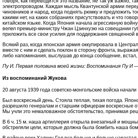
говоря, как переводится это название, не так уж важно, 
электропроводом. Каждая мысль Квантунской армии передав
чиновников и народ, когда поднять рюмку и предложить тос
какими нет, на каких собраниях присутствовать и что гов
китайском языке. Когда Япония начала агрессивную войну
велел премьер-министру Чжан Цзинхуэю на совещании губ
приложить все свои усилия для поддержания священной
Всякий раз, когда японская армия оккупировала в Централ
вместе с ним и сделать поклон в сторону фронта, выражая
либо напоминания, выслушав до конца сообщение, встал,
Пу И. Первая половина моей жизни: Воспоминания Пу И —
Из воспоминаний Жукова
20 августа 1939 года советско-монгольские войска начал
Был воскресный день. Стояла теплая, тихая погода. Японс
разрешило генералам и старшим офицерам воскресные отпус
Мы учли это немаловажное обстоятельство, принимая реш
В 6 ч. 15 м. наша артиллерия открыла внезапный и мощн
обстреляли цели, которые должна была бомбить наша бо
В районе реки Халхин-Гол все больше и больше нарастал