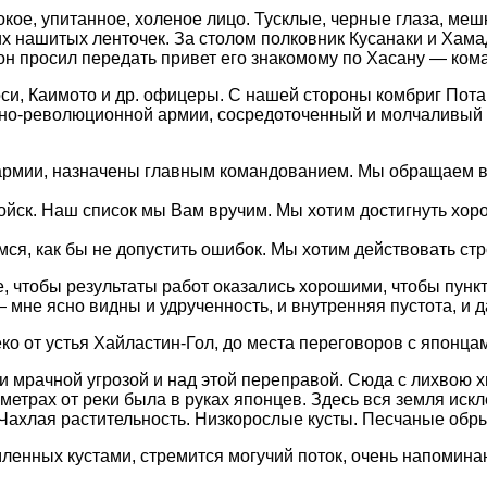
кое, упитанное, холеное лицо. Тусклые, черные глаза, меш
их нашитых ленточек. За столом полковник Кусанаки и Хама
он просил передать привет его знакомому по Хасану — ко
, Каимото и др. офицеры. С нашей стороны комбриг Потап
дно-революционной армии, сосредоточенный и молчаливый
ии, назначены главным командованием. Мы обращаем вним
ск. Наш список мы Вам вручим. Мы хотим достигнуть хоро
ся, как бы не допустить ошибок. Мы хотим действовать ст
, чтобы результаты работ оказались хорошими, чтобы пунк
мне ясно видны и удрученность, и внутренняя пустота, и д
ко от устья Хайластин-Гол, до места переговоров с японца
мрачной угрозой и над этой переправой. Сюда с лихвою хва
ометрах от реки была в руках японцев. Здесь вся земля ис
. Чахлая растительность. Низкорослые кусты. Песчаные обр
мленных кустами, стремится могучий поток, очень напомина