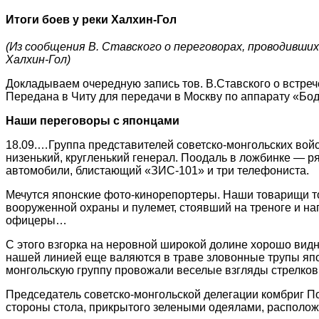
Итоги боев у реки Халхин-Гол
(Из сообщения В. Ставского о переговорах, проводивши
Халхин-Гол)
Докладываем очередную запись тов. В.Ставского о встреч
Передана в Читу для передачи в Москву по аппарату «Бо
Н
аши
переговоры
с
японцами
18.09.…Группа представителей советско-монгольских войс
низенький, кругленький генерал. Поодаль в ложбинке — р
автомобили, блистающий «ЗИС-101» и три телефониста.
Мечутся японские фото-кинорепортеры. Наши товарищи тож
вооруженной охраны и пулемет, стоявший на треноге и на
офицеры…
С этого взгорка на неровной широкой долине хорошо видн
нашей линией еще валяются в траве зловонные трупы япо
монгольскую группу провожали веселые взгляды стрелков,
Председатель советско-монгольской делегации комбриг Пот
стороны стола, прикрытого зелеными одеялами, располож