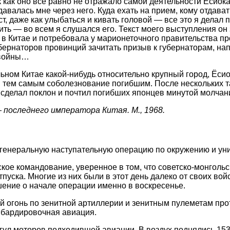
так как оно все равно не отражало самой деятельности Ёсио
алась мне через него. Куда ехать на прием, кому отдавать 
т, даже как улыбаться и кивать головой — все это я делал 
орить — во всем я слушался его. Текст моего выступления 
 в Китае и потребовала у марионеточного правительства п
ернаторов провинций зачитать призыв к губернаторам, на
 войны…
ьном Китае какой-нибудь относительно крупный город, Ёсиок
 тем самым соболезнование погибшим. После нескольких таки
 сделал поклон и почтил погибших японцев минутой молчан
 последнего императора Китая. М., 1968.
и генеральную наступательную операцию по окружению и ун
кое командование, уверенное в том, что советско-монгольск
ка. Многие из них были в этот день далеко от своих войск
ение о начале операции именно в воскресенье.
ый огонь по зенитной артиллерии и зенитным пулеметам п
мбардировочная авиация.
 гул моторов подходившей авиации. В воздух поднялись 15