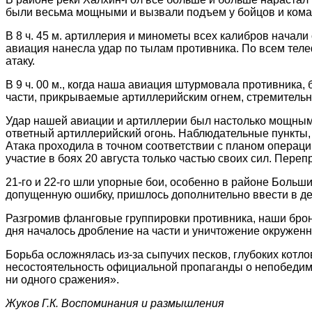
были весьма мощными и вызвали подъем у бойцов и кома
В 8 ч. 45 м. артиллерия и минометы всех калибров начали
авиация нанесла удар по тылам противника. По всем те
атаку.
В 9 ч. 00 м., когда наша авиация штурмовала противника,
части, прикрываемые артиллерийским огнем, стремительн
Удар нашей авиации и артиллерии был настолько мощным 
ответный артиллерийский огонь. Наблюдательные пункты,
Атака проходила в точном соответствии с планом операции
участие в боях 20 августа только частью своих сил. Пере
21-го и 22-го шли упорные бои, особенно в районе Больш
допущенную ошибку, пришлось дополнительно ввести в де
Разгромив фланговые группировки противника, наши броне
дня началось дробление на части и уничтожение окруженн
Борьба осложнялась из-за сыпучих песков, глубоких котл
несостоятельность официальной пропаганды о непобедимо
ни одного сражения».
Жуков Г.К. Воспоминания и размышления