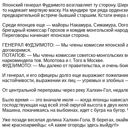
Японский генерал Фудзимото возглавляет ту сторону. Широ
то надевает мертвую маску. На мундире три ряда орденск
предварительной встрече бывший старшим. Кстати вчера 
Среди японцев еще — майоры Накамура, Симамура, Оогоси
бригадный комиссар Горохов и комдив монгольской наро
Переговоры начинает японская сторона.
ГЕНЕРАЛ ФУДЗИМОТО: — Мы члены комиссии японской арм
договоримся.
ПОТАПОВ: — Мы члены комиссии советско-монгольских вой
наркоминдела тов. Молотова и г. Того в Москве.
ФУДЗИМОТО: — Мы далеко от правительства, и очень боим
И генерал, и его офицеры долго еще выражают пожелание
настойчивости, выражении их лиц — угрюмых и злобных — 
От центральной переправы через реку Халхин-Гол, недале
Было время — это вначале июля — когда японцы нависали 
господствующая над всей этой округой высота в двух кил
Машина, покачиваясь на выбоинах, идет с бугра на бугор
Уже позади веселая долина Халхин-Гола. В берегах, окай
мне красноармейцы: «А какие огороды здесь выйдут!»