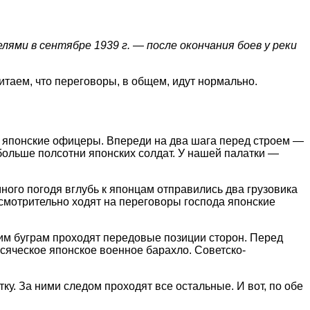
ями в сентябре 1939 г. — после окончания боев у реки
итаем, что переговоры, в общем, идут нормально.
ь японские офицеры. Впереди на два шага перед строем —
 больше полсотни японских солдат. У нашей палатки —
ного погодя вглубь к японцам отправились два грузовика
смотрительно ходят на переговоры господа японские
тим буграм проходят передовые позиции сторон. Перед
сяческое японское военное барахло. Советско-
ку. За ними следом проходят все остальные. И вот, по обе