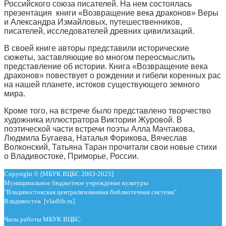
Российского союза писателей. На нем состоялась
презентация книги «Возвращение века драконов» Веры
и Александра Измайловых, путешественников,
писателей, исследователей древних цивилизаций.
В своей книге авторы представили исторические
сюжеты, заставляющие во многом переосмыслить
представление об истории. Книга «Возвращение века
драконов» повествует о рождении и гибели коренных рас
на нашей планете, истоков существующего земного
мира.
Кроме того, на встрече было представлено творчество
художника иллюстратора Виктории Журовой. В
поэтической части встречи поэты Алла Мачтакова,
Людмила Бугаева, Наталья Форикова, Вячеслав
Волконский, Татьяна Таран прочитали свои новые стихи
о Владивостоке, Приморье, России.
Copyright © [МБУК ВЦБС 2003-2025]
Муниципальное бюджетное учреждение культуры
"Владивостокская централизованная библиотечная система"
Владивосток [vladlib.ru]
Часы работы МБУК ВЦБС: