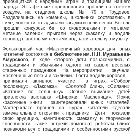
приобщиться к народным играм и традициям нашего
народа. Эстафетные соревнования прошли на свежем
воздухе, на стадионе школы № 79 п. Трудовое.
Разделившись на команды, школьники состязались в
силе, ловкости, отгадывали загадки и пели песни. Весело
прошли конкурсы: бег со сковородками и метлами,
метание валенок, прыгали через скакалку и водили
хоровод с цветными лентами под зажигательную музыку.
Фольклорный час «Масленичный хоровод» для юных
читателей состоялся
в библиотеке им. Н.Н. Муравьева-
Амурского,
в ходе которого дети познакомились с
традициями и обычаями одного из самых веселых
старинных праздников. На мероприятии звучали
масленичные песни и заклички. Гости водили хоровод,
принимали активное участие в играх «Собери
пословицу», «Лакомка», «Золотой блин», «Силачи»,
«Катание по солнышку». Особое внимание детей
привлекла выставка «Широкая Масленица». Яркие
красочные книги заинтересовали юных читателей.
Мастер-класс прошел на «ура», читатели сделали
замечательные открытки к празднику. Дети показали
свою эрудицию, начитанность, смекалку и творческие
способности. Такие встречи помогают ребятам ближе
познакомиться с традициями и особенностями русской