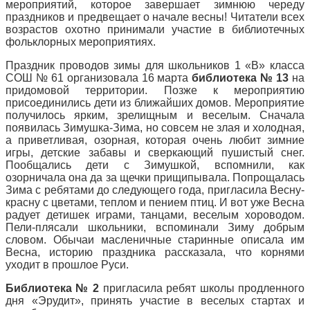
мероприятий, которое завершает зимнюю череду
праздников и предвещает о начале весны! Читатели всех
возрастов охотно принимали участие в библиотечных
фольклорных мероприятиях.
Праздник проводов зимы для школьников 1 «В» класса
СОШ № 61 организовала 16 марта
библиотека № 13
на
придомовой территории. Позже к мероприятию
присоединились дети из ближайших домов. Мероприятие
получилось ярким, зрелищным и веселым. Сначала
появилась Зимушка-Зима, но совсем не злая и холодная,
а приветливая, озорная, которая очень любит зимние
игры, детские забавы и сверкающий пушистый снег.
Пообщались дети с Зимушкой, вспомнили, как
озорничала она да за щечки прищипывала. Попрощалась
Зима с ребятами до следующего года, пригласила Весну-
красну с цветами, теплом и пением птиц. И вот уже Весна
радует детишек играми, танцами, веселым хороводом.
Пели-плясали школьники, вспоминали Зиму добрым
словом. Обычаи масленичные старинные описала им
Весна, историю праздника рассказала, что корнями
уходит в прошлое Руси.
Библиотека № 2
пригласила ребят школы продленного
дня «Эрудит», принять участие в веселых стартах и