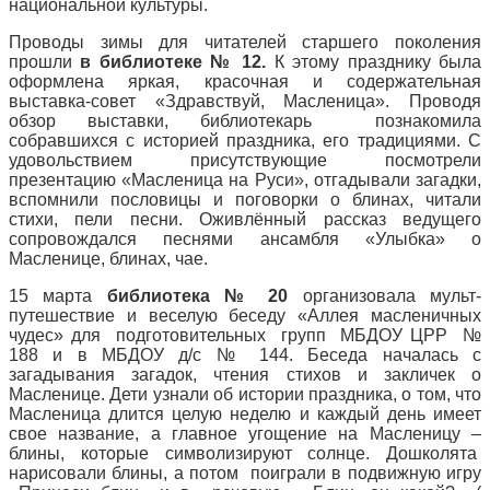
национальной культуры.
Проводы зимы для читателей старшего поколения
прошли
в библиотеке № 12.
К этому празднику была
оформлена яркая, красочная и содержательная
выставка-совет «Здравствуй, Масленица». Проводя
обзор выставки, библиотекарь познакомила
собравшихся с историей праздника, его традициями. С
удовольствием присутствующие посмотрели
презентацию «Масленица на Руси», отгадывали загадки,
вспомнили пословицы и поговорки о блинах, читали
стихи, пели песни. Оживлённый рассказ ведущего
сопровождался песнями ансамбля «Улыбка» о
Масленице, блинах, чае.
15 марта
библиотека № 20
организовала мульт-
путешествие и веселую беседу «Аллея масленичных
чудес» для подготовительных групп МБДОУ ЦРР №
188 и в МБДОУ д/с № 144. Беседа началась с
загадывания загадок, чтения стихов и закличек о
Масленице. Дети узнали об истории праздника, о том, что
Масленица длится целую неделю и каждый день имеет
свое название, а главное угощение на Масленицу –
блины, которые символизируют солнце. Дошколята
нарисовали блины, а потом поиграли в подвижную игру