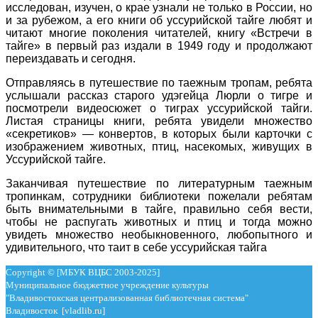
исследован, изучен, о крае узнали не только в России, но
и за рубежом, а его книги об уссурийской тайге любят и
читают многие поколения читателей, книгу «Встречи в
тайге» в первый раз издали в 1949 году и продолжают
переиздавать и сегодня.
Отправляясь в путешествие по таежным тропам, ребята
услышали рассказ старого удэгейца Люрли о тигре и
посмотрели видеосюжет о тиграх уссурийской тайги.
Листая страницы книги, ребята увидели множество
«секретиков» — конвертов, в которых были карточки с
изображением животных, птиц, насекомых, живущих в
Уссурийской тайге.
Заканчивая путешествие по литературным таежным
тропинкам, сотрудники библиотеки пожелали ребятам
быть внимательными в тайге, правильно себя вести,
чтобы не распугать животных и птиц и тогда можно
увидеть множество необыкновенного, любопытного и
удивительного, что таит в себе уссурийская тайга
Copyright © [МБУК ВЦБС 2003-2025]
Муниципальное бюджетное учреждение культуры
"Владивостокская централизованная библиотечная система"
Владивосток [vladlib.ru]