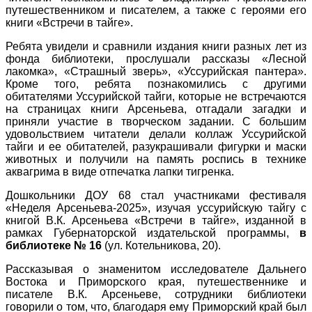
путешественником и писателем, а также с героями его
книги «Встречи в тайге».
Ребята увидели и сравнили издания книги разных лет из
фонда библиотеки, прослушали рассказы «Лесной
лакомка», «Страшный зверь», «Уссурийская пантера».
Кроме того, ребята познакомились с другими
обитателями Уссурийской тайги, которые не встречаются
на страницах книги Арсеньева, отгадали загадки и
приняли участие в творческом задании. С большим
удовольствием читатели делали коллаж Уссурийской
тайги и ее обитателей, разукрашивали фигурки и маски
животных и получили на память роспись в технике
аквагрима в виде отпечатка лапки тигренка.
Дошкольники ДОУ 68 стал участниками фестиваля
«Неделя Арсеньева-2025», изучая уссурийскую тайгу с
книгой В.К. Арсеньева «Встречи в тайге», изданной в
рамках Губернаторской издательской программы,
в
библиотеке № 16
(ул. Котельникова, 20).
Рассказывая о знаменитом исследователе Дальнего
Востока и Приморского края, путешественнике и
писателе В.К. Арсеньеве, сотрудники библиотеки
говорили о том, что, благодаря ему Приморский край был