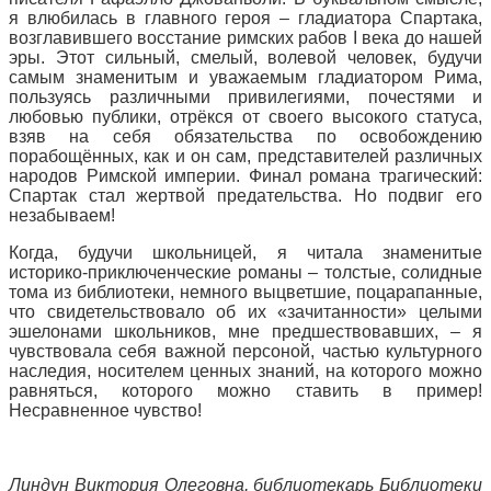
я влюбилась в главного героя – гладиатора Спартака,
возглавившего восстание римских рабов I века до нашей
эры. Этот сильный, смелый, волевой человек, будучи
самым знаменитым и уважаемым гладиатором Рима,
пользуясь различными привилегиями, почестями и
любовью публики, отрёкся от своего высокого статуса,
взяв на себя обязательства по освобождению
порабощённых, как и он сам, представителей различных
народов Римской империи. Финал романа трагический:
Спартак стал жертвой предательства. Но подвиг его
незабываем!
Когда, будучи школьницей, я читала знаменитые
историко-приключенческие романы – толстые, солидные
тома из библиотеки, немного выцветшие, поцарапанные,
что свидетельствовало об их «зачитанности» целыми
эшелонами школьников, мне предшествовавших, – я
чувствовала себя важной персоной, частью культурного
наследия, носителем ценных знаний, на которого можно
равняться, которого можно ставить в пример!
Несравненное чувство!
Линдун Виктория Олеговна, библиотекарь Библиотеки