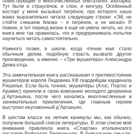
повествующие о многочисленных обитателях зоопарка.
Тут были и страусёнок, и слон, и кенгуру. Особенный
восторг у меня вызывал тигрёнок, про которого наша
мама выразительно читала следующие строки: «Эй, не
стойте слишком близко – я тигрёнок, а не киска!» Я
помню, в тот период жизни я ещё не умела читать, но эта
книга мне так нравилась, что я предпринимала попытки
научиться читать самостоятельно.
Намного позже, в школе, когда чтение книг стало
обычным делом, подобную страсть вызвало другое
произведение, а именно – «Три мушкетёра» Александра
Дюма-отца.
Эта замечательная книга рассказывает о противостоянии
мушкетёров короля Людовика XIII гвардейцам кардинала
Ришелье. Если быть точнее, мушкетёры (Атос, Портос и
Арамис) приняли в свою компанию молодого дворянина
д´Артаньяна, после чего начались многочисленные и
занимательные приключения, где главным героем
выступил неугомонный д´Артаньян.
В шестом классе на летние каникулы мы, как обычно,
получили большой список литературы. В этом списке моё
внимание привлекла книга «Спартак» итальянского
писателя Рафаэлло Джованьоли. В буквальном смысле,