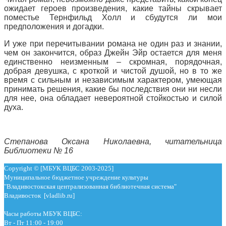
ожидает героев произведения, какие тайны скрывает
поместье Тернфильд Холл и сбудутся ли мои
предположения и догадки.
И уже при перечитывании романа не один раз и знании,
чем он закончится, образ Джейн Эйр остается для меня
единственно неизменным – скромная, порядочная,
добрая девушка, с кроткой и чистой душой, но в то же
время с сильным и независимым характером, умеющая
принимать решения, какие бы последствия они ни несли
для нее, она обладает невероятной стойкостью и силой
духа.
Степанова Оксана Николаевна, читательница
Библиотеки № 16
Copyright © [МБУК ВЦБС 2003-2025]
Муниципальное бюджетное учреждение культуры
"Владивостокская централизованная библиотечная система"
Владивосток [vladlib.ru]
Часы работы МБУК ВЦБС:
Вт - Пт 11:00 - 19:00