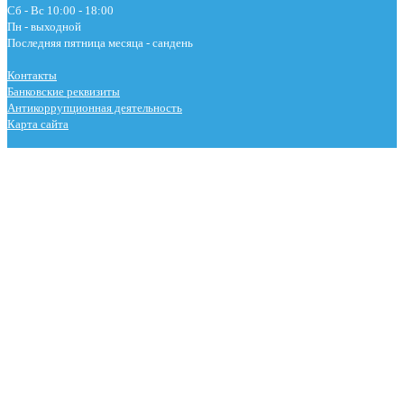
Сб - Вс 10:00 - 18:00
Пн - выходной
Последняя пятница месяца - сандень
Контакты
Банковские реквизиты
Антикоррупционная деятельность
Карта сайта