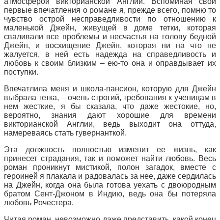
атмосферой викторианской Англии. Вспоминая свои
первые впечатления о романе я, прежде всего, помню то
чувство острой несправедливости по отношению к
маленькой Джейн, живущей в доме тетки, которая
сваливали все проблемы и несчастья на голову бедной
Джейн, и восхищение Джейн, которая ни на что не
жалуется, в ней есть надежда на справедливость и
любовь к своим близким – ею-то она и оправдывает их
поступки.
Впечатлила меня и школа-пансион, которую для Джейн
выбрала тетка, – очень строгий, требования к ученицам в
нем жесткие, я бы сказала, что даже
жестокие, но,
вероятно, знания дают хорошие для времени
викторианской Англии, ведь выходит она оттуда,
намереваясь стать гувернанткой.
Эта должность полностью изменит ее жизнь, как
принесет страдания, так и поможет найти любовь. Весь
роман проникнут мистикой, полон загадок, вместе с
героиней я плакала и радовалась за нее, даже сердилась
на Джейн, когда она была готова уехать с двоюродным
братом Сент-Джоном в Индию, ведь она бы потеряла
любовь Рочестера.
Читая роман, невозможно даже представить, какой конец