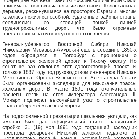
К середине XIX века границы Российской империи стали
принимать свои окончательные очертания. Колоссальная
держава, раскинувшаяся на просторах Евразии, многим
казалась нежизнеспособной. Удаленные районы страны
соединялись со столицей тонкой линией
труднопроходимых дорог, что было огромным
препятствием на пути их успешного освоения.
Генерал-губернатор Восточной Сибири Николай
Николаевич Муравьев-Амурский еще в середине 1850-х
годов обращался в Петербург с прошением о
строительстве железной дороги к Тихому океану. Но
сенат не раз отклонял этот дорогостоящий проект. И
только в 1887 году под руководством инженеров Николая
Меженинова, Ореста Вяземского и Александра Урсати
были организованы экспедиции для изыскания трассы
железных дорог. В марте 1891 года окончательные
расчеты легли на стол императора Александра III.
Монарх подписал высочайший указ о строительстве
Транссибирской железной дороги.
На подготовленной презентации школьники увидели, как
именно был дан официальный старт грандиозной
стройке. 31 (19) мая 1891 года тогдашний наследник
престола цесаревич Николай заложил недалеко от
Владивостока первый камень Уссурийской железной