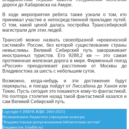
дороги до Хабаровска на Амуре.
В ходе мероприятия ребята также узнали о том, кто
принимал участие в непосредственной прокладке путей.
О том, какой ценой далась постройка Транссибирской
магистрали для этих людей.
Транссиб можно назвать своеобразной «кровеносной
системой» России, без которой существование страны
немыслимы. Великий Сибирский путь завораживает
иностранных туристов. Его 9288,2 км — это самая
протяженная железная дорога в мире. Фирменный поезд
«Россия» преодолевает расстояние от Москвы до
Владивостока за шесть с небольшим суток.
Возможно, когда-нибудь и эти достижения будут
перекрыты, и поезда пойдут от Лиссабона до Ханоя или
Токио. Пусть сегодня это покажется кому-то фантастикой.
Но полтора столетия назад такой фантастикой казался и
сам Великий Сибирский путь.
Copyright © [МБУК ВЦБС 2003-2025]
Муниципальное бюджетное учреждение культуры
"Владивостокская централизованная библиотечная система"
Владивосток [vladlib.ru]