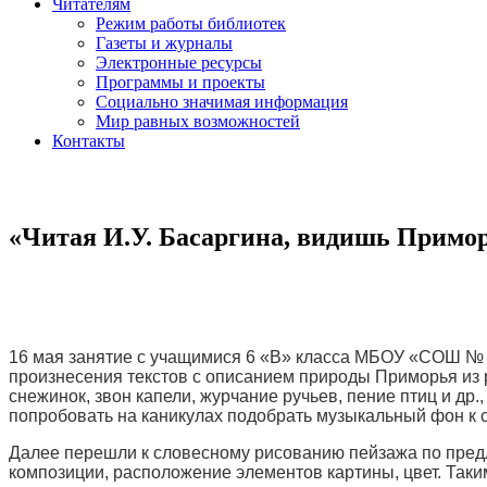
Читателям
Режим работы библиотек
Газеты и журналы
Электронные ресурсы
Программы и проекты
Социально значимая информация
Мир равных возможностей
Контакты
«Читая И.У. Басаргина, видишь Приморь
16 мая занятие с учащимися 6 «В» класса МБОУ «СОШ № 
произнесения текстов с описанием природы Приморья из
снежинок, звон капели, журчание ручьев, пение птиц и др
попробовать на каникулах подобрать музыкальный фон к
Далее перешли к словесному рисованию пейзажа по предл
композиции, расположение элементов картины, цвет. Таким