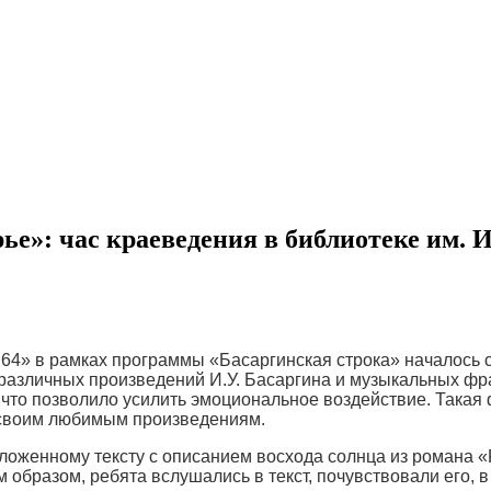
е»: час краеведения в библиотеке им. И
64» в рамках программы «Басаргинская строка» началось 
 различных произведений И.У. Басаргина и музыкальных ф
., что позволило усилить эмоциональное воздействие. Така
 своим любимым произведениям.
оженному тексту с описанием восхода солнца из романа «Р
 образом, ребята вслушались в текст, почувствовали его, 