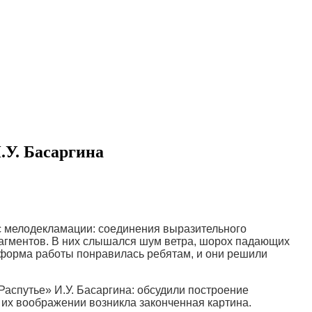
.У. Басаргина
с мелодекламации: соединения выразительного
рагментов. В них слышался шум ветра, шорох падающих
я форма работы понравилась ребятам, и они решили
аспутье» И.У. Басаргина: обсудили построение
в их воображении возникла законченная картина.