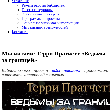
Читателям
Режим работы библиотек
Газеты и журналы
Электронные ресурсы
Программы и проекты
Социально значимая информация
Мир равных возможностей
Контакты
Мы читаем: Терри Пратчетт «Ведьмы
за границей»
Библиотечный проект
«Мы читаем»
продолжает
знакомить читателей с книгами