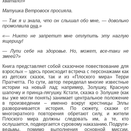
хватало!»
Матушка Ветровоск просияла.
— Так я и знала, что он слышал обо мне, — довольно
промолвила
она
.»
«— Никто не запретит мне отлупить эту наглую
ящерицу!
— Лупи себе на здоровье. Но, может, все-таки не
змеей?»
Книга представляет собой сказочное повествование для
взрослых – здесь происходит встреча с персонажами как
из детских сказок, так и из «Плоского мира» Терри
Пратчетта. По сути, автор переделал многие известные
истории на новый лад: например, Золушку, Красную
шапочку и принца-лягушку. Кстати, сказка о Золушке (как
вы уже могли понять) занимает центральное положение
в произведении – именно вокруг крестницы Эллы
разворачивается история. По сюжету, сказки от
многократного повторения обретают силу, и жители
Плоского мира должны следовать им, а те, кто
ослушается, подвергается суровому наказанию. Подруги-
ведьмы, помимо выполнения основной миссии,