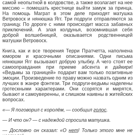
самой неопытной в колдовстве, а также возлагает на нее
миссию – помешать крестнице выйти замуж за принца.
На помощь Маграт в этом деле приходят матушка
Ветровоск и нянюшка Ягг. Три подруги отправляются за
границу. По дороге с ними происходит масса забавных
приключений. А злая колдунья, возомнившая себя
доброй волшебницей, оказывается родственницей
матушки Ветровоск.
Книга, как и все творения Терри Пратчетта, наполнена
юмором и красочными описаниями. Одни письма
нянюшки Ягг вызывают добрую улыбку. А чего стоят ее
самооправдания при приеме абсента и дайкири!
«Ведьмы за границей» подарит вам только позитивные
эмоции. Произведение по праву можно назвать одним из
лучших в жанре фэнтези. Три подруги-ведьмы наделены
гротескными характерами. Они ссорятся и мирятся,
бывают и самоуверенны, и слишком наивны в житейских
вопросах.
«— Я поговорил с королём, — сообщил
голос
.
— И что он? — с надеждой спросила матушка.
— Дословно он сказал: «О
нет
! Только этого мне не