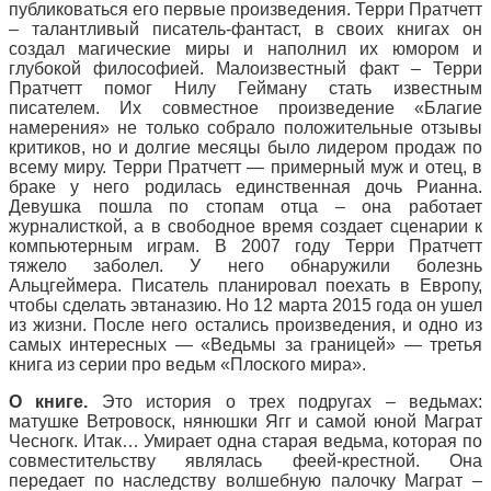
публиковаться его первые произведения. Терри Пратчетт
– талантливый писатель-фантаст, в своих книгах он
создал магические миры и наполнил их юмором и
глубокой философией. Малоизвестный факт – Терри
Пратчетт помог Нилу Гейману стать известным
писателем. Их совместное произведение «Благие
намерения» не только собрало положительные отзывы
критиков, но и долгие месяцы было лидером продаж по
всему миру. Терри Пратчетт — примерный муж и отец, в
браке у него родилась единственная дочь Рианна.
Девушка пошла по стопам отца – она работает
журналисткой, а в свободное время создает сценарии к
компьютерным играм. В 2007 году Терри Пратчетт
тяжело заболел. У него обнаружили болезнь
Альцгеймера. Писатель планировал поехать в Европу,
чтобы сделать эвтаназию. Но 12 марта 2015 года он ушел
из жизни. После него остались произведения, и одно из
самых интересных — «Ведьмы за границей» — третья
книга из серии про ведьм «Плоского мира».
О книге.
Это история о трех подругах – ведьмах:
матушке Ветровоск, нянюшки Ягг и самой юной Маграт
Чесногк. Итак… Умирает одна старая ведьма, которая по
совместительству являлась феей-крестной. Она
передает по наследству волшебную палочку Маграт –