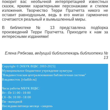
покорит вас необычной интерпретацией известных
сказок, яркими характерными персонажами и стилем
изложения. Творчество Терри Пратчетта никого не
оставит равнодушным, ведь в его книгах гармонично
сочетаются реальный и вымышленный миры.
В библиотеке № 13 представлена подборка
произведений Терри Пратчетта. Приходите к нам за
интересными изданиями!
Елена Рябкова, ведущий библиотекарь библиотеки №
13
Copyright © [МБУК ВЦБС 2003-2025]
Муниципальное бюджетное учреждение культуры
"Владивостокская централизованная библиотечная система"
Владивосток [vladlib.ru]
Часы работы МБУК ВЦБС:
Вт - Пт 11:00 - 19:00
Сб - Вс 10:00 - 18:00
Пн - выходной
Последняя пятница месяца - сандень