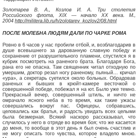
Золотарев В. А., Козлов И. А. Три столетия
Российского флота, XIX — начало XX века. М.,
2004
http://militera.lib.ru/h/zolotarev_kozlov2/08.html
ПОСЛЕ МОЛЕБНА ЛЮДЯМ ДАЛИ ПО ЧАРКЕ РОМА
Ровно в 6 часов у нас пробили отбой, и, возблагодарив в
душе всевышнего за дарованную славную победу и
сохранение от разрушительного пламени, спустился я в
кубрик посмотреть на раненого брата. Благодаря Бога,
рана его не опасна. Там священник читал отходную по
умершим, доктор резал ногу раненому, пьяный… кричал
«ура», а секретарь суетился около больных. Обрадовав
раненых и бывших в крюйт-камере весточкой о
совершенной победе, побежал я на ют. Было уже темно.
Прекрасный вечер, совершенный штиль, и ничто не
омрачало ясного неба в то время, как такие ужасы
совершались вокруг пас. Офицеры, собравшись,
целовались как братья, и радость увидать всех целыми
была безмерная. Всякий наскоро рассказывал, что
случилось у него в отряде во время боя; что же касается
до меня, то вообще в этот день я был очень счастлив и
не могу описать того чувства, которое владело мною.