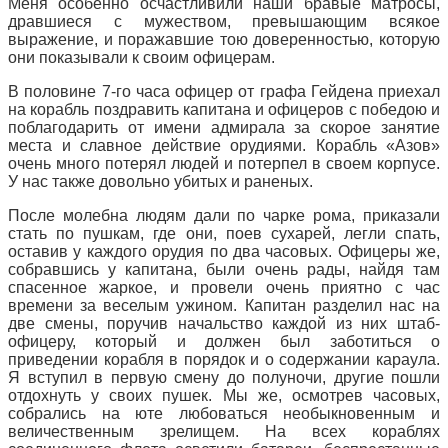
Меня особенно осчастливили наши бравые матросы,
дравшиеся с мужеством, превышающим всякое
выражение, и поражавшие тою доверенностью, которую
они показывали к своим офицерам.
В половине 7-го часа офицер от графа Гейдена приехал
на корабль поздравить капитана и офицеров с победою и
поблагодарить от имени адмирала за скорое занятие
места и славное действие орудиями. Корабль «Азов»
очень много потерял людей и потерпел в своем корпусе.
У нас также довольно убитых и раненых.
После молебна людям дали по чарке рома, приказали
стать по пушкам, где они, поев сухарей, легли спать,
оставив у каждого орудия по два часовых. Офицеры же,
собравшись у капитана, были очень рады, найдя там
спасенное жаркое, и провели очень приятно с час
времени за веселым ужином. Капитан разделил нас на
две смены, поручив начальство каждой из них штаб-
офицеру, который и должен был заботиться о
приведении корабля в порядок и о содержании караула.
Я вступил в первую смену до полуночи, другие пошли
отдохнуть у своих пушек. Мы же, осмотрев часовых,
собрались на юте любоваться необыкновенным и
величественным зрелищем. На всех кораблях