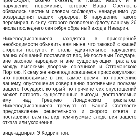
происходят, можно сказать, в глазах наших и в
нарушение перемирия, которое Ваша Светлость
обязались честным словом соблюдать ненарушимо до
возвращения ваших курьеров. В нарушение такого
перемирия, в силу которого позволено флоту вашему 26
числа последнего сентября обратный вход в Наварин.
Нижеподписавшиеся находятся в прискорбной
необходимости объявить вам ныне, что таковой с вашей
стороны поступок и столь удивительное нарушение
ваших обещаний поставляют вас, Милостивый Государь,
вне законов народных и вне существующих трактатов
между высокими дворами союзников и Оттоманскою
Портою. К сему же нижеподписавшиеся присовокупляют,
что производимые в сие самое время, по повелению
вашему, опустошения совершенно противными пользам
вашего Государя, который по причине сих опустошений
может потерять существенные выгоды, доставляемые
ему над Грециею Лондонским трактатом.
Нижеподписавшиеся требуют от Вашей Светлости
представление решительного и скорого ответа и
поставляют вам на вид неминуемые следствия вашего
отказа или уклонения.
вице-адмирал Э.Кодрингтон,