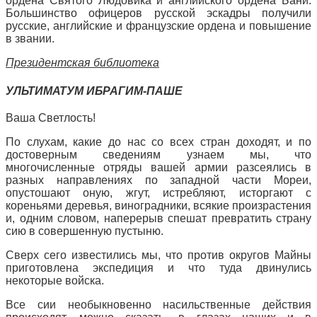
ордена Святого Людовика и английского ордена Бани.
Большинство офицеров русской эскадры получили
русские, английские и французские ордена и повышение
в звании.
Президентская библиотека
УЛЬТИМАТУМ ИБРАГИМ-ПАШЕ
Ваша Светлость!
По слухам, какие до нас со всех стран доходят, и по
достоверным сведениям узнаем мы, что
многочисленные отряды вашей армии разсеялись в
разных направлениях по западной части Мореи,
опустошают оную, жгут, истребляют, исторгают с
кореньями деревья, виноградники, всякие произрастения
и, одним словом, наперерыв спешат превратить страну
сию в совершенную пустыню.
Сверх сего известились мы, что против округов Майны
приготовлена экспедиция и что туда двинулись
некоторые войска.
Все сии необыкновенно насильственные действия