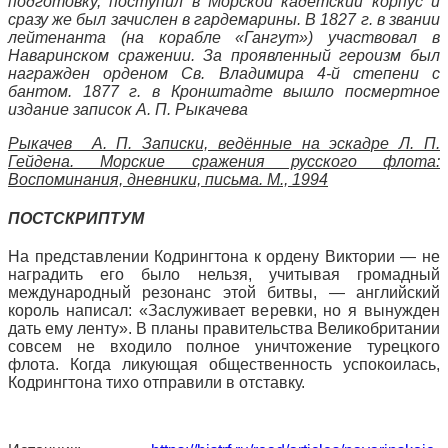
подготовку, поступил в Морской кадетский корпус и
сразу же был зачислен в гардемарины. В 1827 г. в звании
лейтенанта (на корабле «Гангут») участвовал в
Наваринском сражении. За проявленный героизм был
награжден орденом Св. Владимира 4-й степени с
бантом. 1877 г. в Кронштадте вышло посмертное
издание записок А. П. Рыкачева
Рыкачев А. П. Записки, ведённые на эскадре Л. П.
Гейдена. Морские сражения русского флота:
Воспоминания, дневники, письма. М., 1994
ПОСТСКРИПТУМ
На представлении Кодрингтона к ордену Виктории — не
наградить его было нельзя, учитывая громадный
международный резонанс этой битвы, — английский
король написал: «Заслуживает веревки, но я вынужден
дать ему ленту». В планы правительства Великобритании
совсем не входило полное уничтожение турецкого
флота. Когда ликующая общественность успокоилась,
Кодрингтона тихо отправили в отставку.