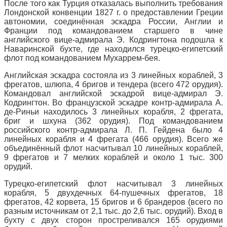
После того как Турция отказалась выполнить требования
Лондонской конвенции 1827 г. о предоставлении Греции
автономии, соединённая эскадра России, Англии и
Франции под командованием старшего в чине
английского вице-адмирала Э. Кодрингтона подошла к
Наваринской бухте, где находился турецко-египетский
флот под командованием Мухаррем-бея.
Английская эскадра состояла из 3 линейных кораблей, 3
фрегатов, шлюпа, 4 бригов и тендера (всего 472 орудия).
Командовал английской эскадрой вице-адмирал Э.
Кодрингтон. Во французской эскадре контр-адмирала А.
де-Риньи находилось 3 линейных корабля, 2 фрегата,
бриг и шхуна (362 орудия). Под командованием
российского контр-адмирала Л. П. Гейдена было 4
линейных корабля и 4 фрегата (466 орудия). Всего же
объединённый флот насчитывал 10 линейных кораблей,
9 фрегатов и 7 мелких кораблей и около 1 тыс. 300
орудий.
Турецко-египетский флот насчитывал 3 линейных
корабля, 5 двухдечных 64-пушечных фрегатов, 18
фрегатов, 42 корвета, 15 бригов и 6 брандеров (всего по
разным источникам от 2,1 тыс. до 2,6 тыс. орудий). Вход в
бухту с двух сторон простреливался 165 орудиями