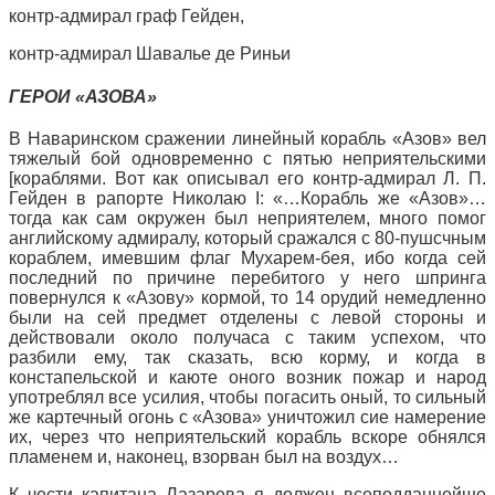
контр-адмирал граф Гейден,
контр-адмирал Шавалье де Риньи
ГЕРОИ «АЗОВА»
В Наваринском сражении линейный корабль «Азов» вел
тяжелый бой одновременно с пятью неприятельскими
[кораблями. Вот как описывал его контр-адмирал Л. П.
Гейден в рапорте Николаю I: «…Корабль же «Азов»…
тогда как сам окружен был неприятелем, много помог
английскому адмиралу, который сражался с 80-пушсчным
кораблем, имевшим флаг Мухарем-бея, ибо когда сей
последний по причине перебитого у него шпринга
повернулся к «Азову» кормой, то 14 орудий немедленно
были на сей предмет отделены с левой стороны и
действовали около получаса с таким успехом, что
разбили ему, так сказать, всю корму, и когда в
констапельской и каюте оного возник пожар и народ
употреблял все усилия, чтобы погасить оный, то сильный
же картечный огонь с «Азова» уничтожил сие намерение
их, через что неприятельский корабль вскоре обнялся
пламенем и, наконец, взорван был на воздух…
К чести капитана Лазарева я должен всеподданнейше