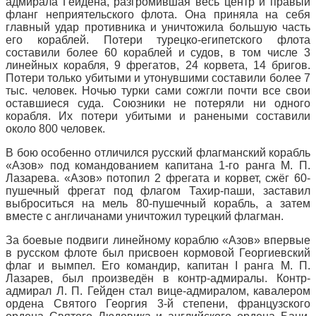
адмирала Гейдена, разгромившая весь центр и правый
фланг неприятельского флота. Она приняла на себя
главный удар противника и уничтожила большую часть
его кораблей. Потери турецко-египетского флота
составили более 60 кораблей и судов, в том числе 3
линейных корабля, 9 фрегатов, 24 корвета, 14 бригов.
Потери только убитыми и утонувшими составили более 7
тыс. человек. Ночью турки сами сожгли почти все свои
оставшиеся суда. Союзники не потеряли ни одного
корабля. Их потери убитыми и ранеными составили
около 800 человек.
В бою особенно отличился русский флагманский корабль
«Азов» под командованием капитана 1-го ранга М. П.
Лазарева. «Азов» потопил 2 фрегата и корвет, сжёг 60-
пушечный фрегат под флагом Тахир-паши, заставил
выброситься на мель 80-пушечный корабль, а затем
вместе с англичанами уничтожил турецкий флагман.
За боевые подвиги линейному кораблю «Азов» впервые
в русском флоте был присвоен кормовой Георгиевский
флаг и вымпел. Его командир, капитан I ранга М. П.
Лазарев, был произведён в контр-адмиралы. Контр-
адмирал Л. П. Гейден стал вице-адмиралом, кавалером
ордена Святого Георгия 3-й степени, французского