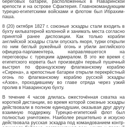
береговых батарей, расположенных в Наваринской
крепости и на острове Сфактерия. Главнокомандующим
турецко-египетскими войсками и флотом был Ибрахим-
паша.
8 (20) октября 1827 г. союзные эскадры стали входить в
бухту кильватерной колонной и занимать места согласно
принятой ранее диспозиции. Как только корабли
английской эскадры стали опускать якоря, турки открыли
по ним беглый ружейный огонь и убили английского
офицера-парламентера, направлявшегося на
переговоры с турецким адмиралом. В это же время с
египетского корвета был произведён первый пушечный
выстрел по французскому флагманскому кораблю
«Сирена», а крепостные батареи открыли перекрёстный
огонь по флагманскому кораблю русской эскадры
«Азов», проходившему во главе отряда через узкий
пролив в Наваринскую бухту.
В течение 4 часов длилась ожесточённая схватка на
короткой дистанции, во время которой союзные эскадры
действовали в полном единодушии, оказывая друг другу
взаимную поддержку. Турецко-египетский флот был
полностью уничтожен. Наиболее решительно и искусно
действовала русская эскадра под командованием контр-