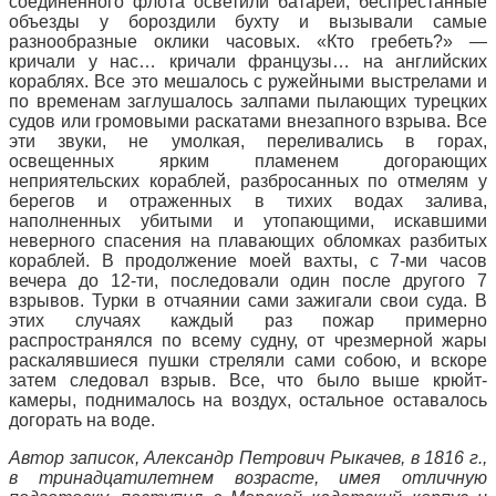
соединенного флота осветили батареи, беспрестанные
объезды у бороздили бухту и вызывали самые
разнообразные оклики часовых. «Кто гребеть?» —
кричали у нас… кричали французы… на английских
кораблях. Все это мешалось с ружейными выстрелами и
по временам заглушалось залпами пылающих турецких
судов или громовыми раскатами внезапного взрыва. Все
эти звуки, не умолкая, переливались в горах,
освещенных ярким пламенем догорающих
неприятельских кораблей, разбросанных по отмелям у
берегов и отраженных в тихих водах залива,
наполненных убитыми и утопающими, искавшими
неверного спасения на плавающих обломках разбитых
кораблей. В продолжение моей вахты, с 7-ми часов
вечера до 12-ти, последовали один после другого 7
взрывов. Турки в отчаянии сами зажигали свои суда. В
этих случаях каждый раз пожар примерно
распространялся по всему судну, от чрезмерной жары
раскалявшиеся пушки стреляли сами собою, и вскоре
затем следовал взрыв. Все, что было выше крюйт-
камеры, поднималось на воздух, остальное оставалось
догорать на воде.
Автор записок, Александр Петрович Рыкачев, в 1816 г.,
в тринадцатилетнем возрасте, имея отличную