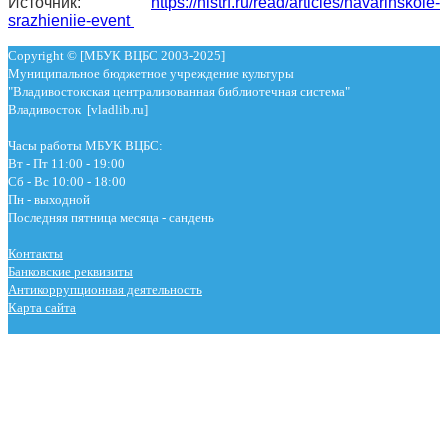
Источник:
https://histrf.ru/read/articles/navarinskoie-
srazhieniie-event
Copyright © [МБУК ВЦБС 2003-2025]
Муниципальное бюджетное учреждение культуры
"Владивостокская централизованная библиотечная система"
Владивосток [vladlib.ru]
Часы работы МБУК ВЦБС:
Вт - Пт 11:00 - 19:00
Сб - Вс 10:00 - 18:00
Пн - выходной
Последняя пятница месяца - сандень
Контакты
Банковские реквизиты
Антикоррупционная деятельность
Карта сайта