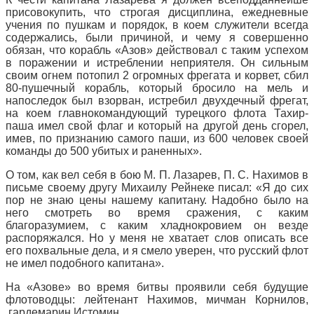
присовокупить, что строгая дисциплина, ежедневные
учения по пушкам и порядок, в коем служители всегда
содержались, были причиной, и чему я совершенно
обязан, что корабль «Азов» действовал с таким успехом
в поражении и истреблении неприятеля. Он сильным
своим огнем потопил 2 огромных фрегата и корвет, сбил
80-пушечный корабль, который бросило на мель и
напоследок был взорван, истребил двухдечный фрегат,
на коем главнокомандующий турецкого флота Тахир-
паша имел свой флаг и который на другой день сгорел,
имев, по признанию самого паши, из 600 человек своей
команды до 500 убитых и раненных».
О том, как вел себя в бою М. П. Лазарев, П. С. Нахимов в
письме своему другу Михаилу Рейнеке писал: «Я до сих
пор не знаю цены нашему капитану. Надобно было на
него смотреть во время сражения, с каким
благоразумием, с каким хладнокровием он везде
распоряжался. Но у меня не хватает слов описать все
его похвальные дела, и я смело уверен, что русский флот
не имел подобного капитана».
На «Азове» во время битвы проявили себя будущие
флотоводцы: лейтенант Нахимов, мичман Корнилов,
гардемарин Истомин.