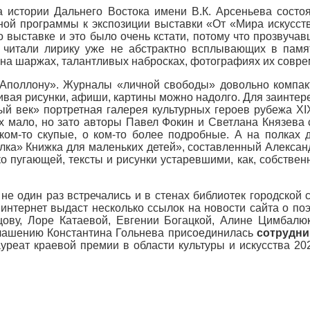
 истории Дальнего Востока имени В.К. Арсеньева состо
ной программы к экспозиции выставки «От «Мира искусс
о выставке и это было очень кстати, потому что прозвуч
 читали лирику уже не абстрактно всплывающих в пам
и на шаржах, талантливых набросках, фотографиях их совр
«Аполлону». Журналы «личной свободы» довольно компак
ривая рисунки, афиши, картины можно надолго. Для заинт
й век» портретная галерея культурных героев рубежа XI
ах мало, но зато авторы Павел Фокин и Светлана Князев
ком-то скупые, о ком-то более подробные. А на полках 
лка» Книжка для маленьких детей», составленный Алекса
 пугающей, тексты и рисунки устаревшими, как, собственно
е один раз встречались и в стенах библиотек городской 
о интернет выдаст несколько ссылок на новости сайта о п
ову, Лоре Катаевой, Евгении Богацкой, Алине Цимбалю
лашению Константина Гольнева присоединилась
сотрудни
уреат краевой премии в области культуры и искусства 20