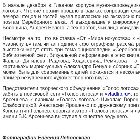
В начале декабря в Главном корпусе музея-заповедника
логоса». Чтение поэзии прошло в рамках сопроводитель
вечера чтецов и гостей музея пригласили на экскурсию п
поэтам Серебряного века. И выходившие к микрофону
Волошина, Андрея Белого, а тех поэтов, чьи лица увидел
Несмотря на то, что выставка «От «Мира искусства» к 
«зависнуть» там, читая подписи к фотографиям, рассмат
выставки могут стать три тома энциклопедии «Серебряны
библиотечной сети. Визуальной информации в этих книг
Фалька, Дягилева, Радлова, Ходасевича, Ремизова – о 
картинках» мирискусника Александра Бенуа и сборник «Е
может быть для современных детей покажется и несколько
пример безупречного художественного вкуса.
Представители творческого объединения «Голос логоса» н
забить в поисковой сети «Голос логоса» и
«vladlib.ru»
, т
Арсеньева к лирикам «Голоса логоса»: Николаю Воронц
Слабоспицкой, Анастасии Ярошенко по дружескому приг
Константин Гольнев, соорганизатор «Голоса логоса» и ла
имени В.К. Арсеньева выступил в качестве ведущего.
Фотографии Евгения Лебовского