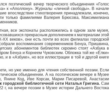
ялся поэтический вечер творческого объединения «Голос
тва» к «Аполлону». Журналы «личной свободы». В начале
авшие впоследствии стихотворения принадлежали, конечно,
яти только фамилиями Валерия Брюсова, Максимилиана
еменников.
тная, все экспонаты расположились в одном зале музея,
ересовавшихся прекрасным дополнением к материалам этой
X-XX веков», они есть почти во всех филиалах городской
а собрали воспоминания современников Бенуа, Пришвина,
детских абонементов библиотек скромно стоят «Азбука в
ндром Бенуа и Корнеем Чуковским. Обложка той же «Елки»
, и в «Азбуке», но все иллюстрации в той и другой книге
сети, но уже именно для чтения собственной поэзии. Если
оэтическом объединении. А на поэтическом вечере в Музее
к, Янине Код, Иве Корсак, Марии Писаревой, Анастасии
к городской библиотечной сети Наталья Григина.
Сам
22 г, на вечере поэзии в Музее истории Дальнего Востока