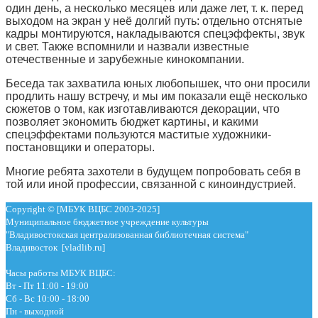
один день, а несколько месяцев или даже лет, т. к. перед
выходом на экран у неё долгий путь: отдельно отснятые
кадры монтируются, накладываются спецэффекты, звук
и свет. Также вспомнили и назвали известные
отечественные и зарубежные кинокомпании.
Беседа так захватила юных любопышек, что они просили
продлить нашу встречу, и мы им показали ещё несколько
сюжетов о том, как изготавливаются декорации, что
позволяет экономить бюджет картины, и какими
спецэффектами пользуются маститые художники-
постановщики и операторы.
Многие ребята захотели в будущем попробовать себя в
той или иной профессии, связанной с киноиндустрией.
Copyright © [МБУК ВЦБС 2003-2025]
Муниципальное бюджетное учреждение культуры
"Владивостокская централизованная библиотечная система"
Владивосток [vladlib.ru]
Часы работы МБУК ВЦБС:
Вт - Пт 11:00 - 19:00
Сб - Вс 10:00 - 18:00
Пн - выходной