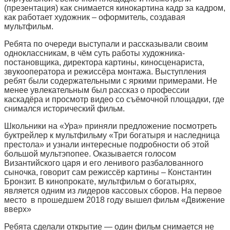
(презентация) как снимается кинокартина кадр за кадром,
как работает художник – оформитель, создавая
мультфильм.
Ребята по очереди выступали и рассказывали своим
одноклассникам, в чём суть работы художника-
постановщика, директора картины, киносценариста,
звукооператора и режиссёра монтажа. Выступления
ребят были содержательными с яркими примерами. Не
менее увлекательным был рассказ о профессии
каскадёра и просмотр видео со съёмочной площадки, где
снимался исторический фильм.
Школьники на «Ура» приняли предложение посмотреть
буктрейлер к мультфильму «Три богатыря и наследница
престола» и узнали интересные подробности об этой
большой мультэпопее. Оказывается голосом
Византийского царя и его ленивого разбалованного
сыночка, говорит сам режиссёр картины – Константин
Бронзит. В кинопрокате, мультфильм о богатырях,
является одним из лидеров кассовых сборов. На первое
место в прошедшем 2018 году вышел фильм «Движение
вверх»
Ребята сделали открытие — один фильм снимается не