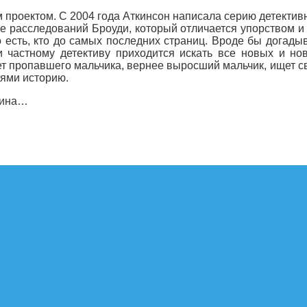
 проектом. С 2004 года Аткинсон написала серию детектив
е расследований Броуди, который отличается упорством и
о есть, кто до самых последних страниц. Вроде бы догад
 частному детективу приходится искать все новых и но
 пропавшего мальчика, вернее выросший мальчик, ищет свои
иями историю.
лина…