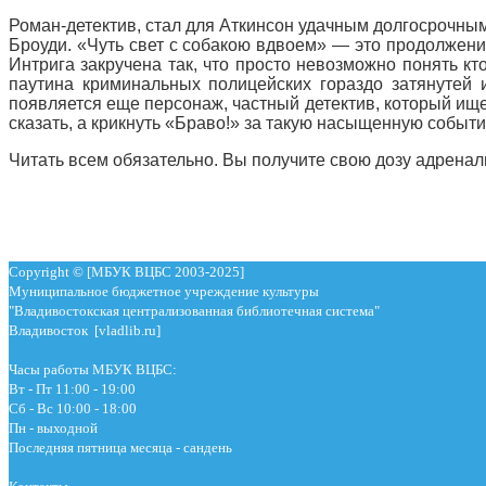
Роман-детектив, стал для Аткинсон удачным долгосрочным
Броуди. «Чуть свет с собакою вдвоем» — это продолжени
Интрига закручена так, что просто невозможно понять кт
паутина криминальных полицейских гораздо затянутей и
появляется еще персонаж, частный детектив, который ищет
сказать, а крикнуть «Браво!» за такую насыщенную событ
Читать всем обязательно. Вы получите свою дозу адрена
Copyright © [МБУК ВЦБС 2003-2025]
Муниципальное бюджетное учреждение культуры
"Владивостокская централизованная библиотечная система"
Владивосток [vladlib.ru]
Часы работы МБУК ВЦБС:
Вт - Пт 11:00 - 19:00
Сб - Вс 10:00 - 18:00
Пн - выходной
Последняя пятница месяца - сандень