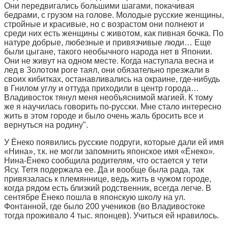
Они передвигались большими шагами, покачивая
бедрами, с грузом на голове. Молодые русские женщины,
стройные и красивые, но с возрастом они полнеют и
среди них есть женщины с животом, как пивная бочка. По
натуре добрые, любезные и привязчивые люди… Еще
были цыгане, такого необычного народа нет в Японии.
Они не живут на одном месте. Когда наступала весна и
лед в Золотом роге таял, они обязательно презжали в
своих кибитках, останавливались на окраине, где-нибудь
в Гнилом углу и оттуда приходили в центр города…
Владивосток тянул меня необъяснимой магией. К тому
же я научилась говорить по-русски. Мне стало интересно
жить в этом городе и было очень жаль бросить все и
вернуться на родину".
У Ёнеко появились русские подруги, которые дали ей имя
«Нина», т.к. не могли запомнить японское имя «Ёнеко».
Нина-Ёнеко сообщила родителям, что остается у тети
Ясу. Тетя подержала ее. Да и вообще была рада, так
привязалась к племяннице, ведь жить в чужом городе,
когда рядом есть близкий родственник, всегда легче. В
сентябре Ёнеко пошла в японскую школу на ул.
Фонтанной, где было 200 учеников (во Владивостоке
тогда проживало 4 тыс. японцев). Учиться ей нравилось.