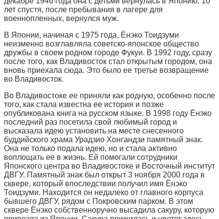
декабре 1946 года она с детьми вернулась в Японию. 10
лет спустя, после пребывания в лагере для
военнопленных, вернулся муж.
В Японии, начиная с 1975 года, Ёнэко Тоидзуми
неизменно возглавляла советско-японское общество
дружбы в своем родном городе Фукуи. В 1992 году, сразу
после того, как Владивосток стал открытым городом, она
вновь приехала сюда. Это было ее третье возвращение
во Владивосток.
Во Владивостоке ее приняли как родную, особенно после
того, как стала известна ее история и позже
опубликована книга на русском языке. В 1998 году Ёнэко
последний раз посетила свой любимый город и
высказала идею установить на месте снесенного
буддийского храма Урадзио Хонгандзи памятный знак.
Она не только подала идею, но и стала активно
воплощать ее в жизнь. Ей помогали сотрудники
Японского центра во Владивостоке и Восточный институт
ДВГУ. Памятный знак был открыт 3 ноября 2000 года в
сквере, который впоследствии получил имя Ёнэко
Тоидзуми. Находится он недалеко от главного корпуса
бывшего ДВГУ, рядом с Покровским парком. В этом
сквере Ёнэко собственноручно высадила сакуру, которую
привезла из Японии. Сакура прижилась и цветет здесь