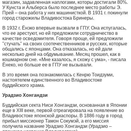
магазин, задавленная наплогами, которы достигали 80%.
У Кунста и Альберса было последнее место работы Э.
Прей – она работа у них машинисткой. В 1931 г. покинули
город старожилы Владивостока Бринеры.
В 1932 г. Ёнэко впервые вызвали в ГПУ. Она испугалась,
что ее арестуют, но ей предложили сотрудничество в
качестве осведомителя. Говоря проще, ей предложили
"стучать" на своих соотечественников и русских, которые
общались с японцами. Она отказалась, но ей дали
несколько дней на обдумывание. Месяц прошел, как в
кошмарном сне. «Мне казалось, я схожу с ума», - писала
Ёнеко, но больше ее в ГПУ не вызывали.
В это время она познакомилась с Кенрю Тоидзуми,
настоятелем единственного во Владивостоке
буддийского храма.
Урадзио Хонгандзи
Буддийская секта Ниси Хонгандзи, основанная в Японии
еще в XIII веке, первой отреагировала на появление во
Владивостоке японской диаспоры. В 1886 году в город
прибыл миссионер Тамон Сокумэй, а его миссия
получила название Урадзио Хонгандзи (Урадзио –