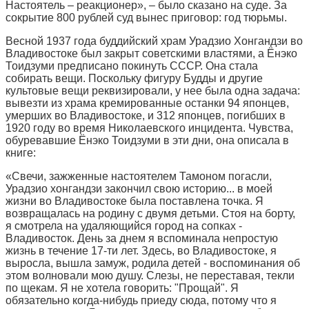
Настоятель – реакционер», – было сказано на суде. За
сокрытие 800 рублей суд вынес приговор: год тюрьмы.
Весной 1937 года буддийский храм Урадзио Хонгандзи во
Владивостоке был закрыт советскими властями, а Ёнэко
Тоидзуми предписано покинуть СССР. Она стала
собирать вещи. Поскольку фигуру Будды и другие
культовые вещи реквизировали, у нее была одна задача:
вывезти из храма кремированные останки 94 японцев,
умерших во Владивостоке, и 312 японцев, погибших в
1920 году во время Николаевского инцидента. Чувства,
обуревавшие Ёнэко Тоидзуми в эти дни, она описала в
книге:
«Свечи, зажженные настоятелем Тамоном погасли,
Урадзио хонгандзи закончил свою историю... в моей
жизни во Владивостоке была поставлена точка. Я
возвращалась на родину с двумя детьми. Стоя на борту,
я смотрела на удаляющийся город на сопках -
Владивосток. День за днем я вспоминала непростую
жизнь в течение 17-ти лет. Здесь, во Владивостоке, я
выросла, вышла замуж, родила детей - воспоминания об
этом волновали мою душу. Слезы, не переставая, текли
по щекам. Я не хотела говорить: "Прощай". Я
обязательно когда-нибудь приеду сюда, потому что я