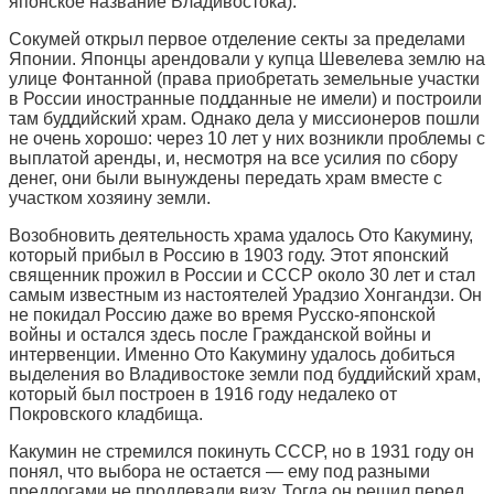
японское название Владивостока).
Сокумей открыл первое отделение секты за пределами
Японии. Японцы арендовали у купца Шевелева землю на
улице Фонтанной (права приобретать земельные участки
в России иностранные подданные не имели) и построили
там буддийский храм. Однако дела у миссионеров пошли
не очень хорошо: через 10 лет у них возникли проблемы с
выплатой аренды, и, несмотря на все усилия по сбору
денег, они были вынуждены передать храм вместе с
участком хозяину земли.
Возобновить деятельность храма удалось Ото Какумину,
который прибыл в Россию в 1903 году. Этот японский
священник прожил в России и СССР около 30 лет и стал
самым известным из настоятелей Урадзио Хонгандзи. Он
не покидал Россию даже во время Русско-японской
войны и остался здесь после Гражданской войны и
интервенции. Именно Ото Какумину удалось добиться
выделения во Владивостоке земли под буддийский храм,
который был построен в 1916 году недалеко от
Покровского кладбища.
Какумин не стремился покинуть СССР, но в 1931 году он
понял, что выбора не остается — ему под разными
предлогами не продлевали визу. Тогда он решил перед