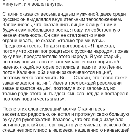
минуты», и я вошел внутрь.
Сталин оказался весьма видным мужчиной, даже среди
русских он выделялся внушительным телосложением.
Запомнилось, что, оказавшись лицом к лицу с ним и
будучи сам небольшого роста, я ощутил собственную
незначительность. Он сам не стал жестко меня
ограничивать, не сказал: «только три минуты».
Предложил сесть. Тогда я проговорил: «Я приехал,
потому что хотел попрощаться с русским народом, пожав
руку вам, представителю этого народа. Я уже старый,
поэтому новых слов не запоминаю, если говорить об
именах людей, которые остались в памяти, это Ленин,
потом Калинин, оба имени заканчиваются на „ин“,
поэтому легко запомнить. Вы — Сталин, это слово также
заканчивается на „ин“. Имена трех вождей революции
заканчиваются на „ин“, поэтому я их и запомнил, но
только ради этого быть здесь смысла нет, да и постарел я,
поэтому пора и честь знать».
После этих слов сидевший молча Сталин весь
засветился радостью, он встал и протянул свою большую
руку для рукопожатия. Казалось, что его лицо излучало
истинно детский восторг, куда-то улетучилась, исчезла без
следа неприступность человека, наделенного наивысшей