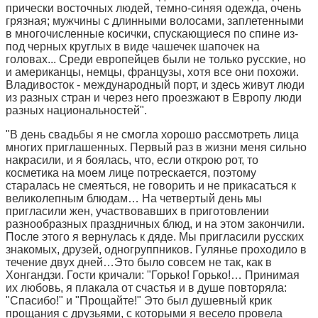
прически восточных людей, темно-синяя одежда, очень
грязная; мужчины с длинными волосами, заплетенными
в многочисленные косички, спускающиеся по спине из-
под черных круглых в виде чашечек шапочек на
головах... Среди европейцев были не только русские, но
и американцы, немцы, французы, хотя все они похожи.
Владивосток - международный порт, и здесь живут люди
из разных стран и через него проезжают в Европу люди
разных национальностей".
"В день свадьбы я не смогла хорошо рассмотреть лица
многих приглашенных. Первый раз в жизни меня сильно
накрасили, и я боялась, что, если открою рот, то
косметика на моем лице потрескается, поэтому
старалась не смеяться, не говорить и не прикасаться к
великолепным блюдам… На четвертый день мы
пригласили жен, участвовавших в приготовлении
разнообразных праздничных блюд, и на этом закончили.
После этого я вернулась к дяде. Мы пригласили русских
знакомых, друзей, одногруппников. Гулянье проходило в
течение двух дней…Это было совсем не так, как в
Хонгандзи. Гости кричали: "Горько! Горько!… Принимая
их любовь, я плакала от счастья и в душе повторяла:
"Спасибо!" и "Прощайте!" Это был душевный крик
прощания с друзьями, с которыми я весело провела