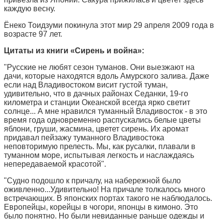
каждую весну.
Ёнеко Тоидзуми покинула этот мир 29 апреля 2009 года в
возрасте 97 лет.
Цитаты из книги «Сирень и война»:
"Русские не любят сезон туманов. Они выезжают на
дачи, которые находятся вдоль Амурского залива. Даже
если над Владивостоком висит густой туман,
удивительно, что в дачных районах Седанки, 19-го
километра и станции Океанской всегда ярко светит
солнце... А мне нравился туманный Владивосток - в это
время года одновременно распускались белые цветы
яблони, груши, жасмина, цветет сирень. Их аромат
придавал пейзажу туманного Владивостока
неповторимую прелесть. Мы, как русалки, плавали в
туманном море, испытывая легкость и наслаждаясь
непередаваемой красотой".
"Судно подошло к причалу, на набережной было
оживленно...Удивительно! На причале толкалось много
встречающих. В японских портах такого не наблюдалось.
Европейцы, корейцы в чогори, японцы в кимоно. Это
было понятно. Но были невиданные раньше одежды и