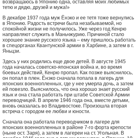
возвращаюсь в Японию одна, оставляя моих любимых
тетю и дядю, друзей и мужа!»
В декабре 1937 года муж Ёнэко и ее тетя тоже вернулись
в Японию. Радость встречи была незабываемой, но
спокойной жизни не получилось. Уже через год Кенрю
направляют служить в Маньчжурию. Причиной стало
хорошее знание русского языка – ему пришлось работать
в спецорганах Квантунской армии в Харбине, а затем в г.
Яньцзи.
Здесь у них родились еще двое детей. В августе 1945
года началась советско-японская война и, во время
боевых действий, Кенрю пропал. Как позже выяснилось,
он попал в плен. Ёнэко сначала попала в лагерь для
японских военнопленных, где у нее умерла дочь, а затем
ей повезло. Выяснилось, что она хорошо знает русский
язык и она стала работать при штабе Советской Армии
переводчицей. В апреле 1946 года она, вместе детьми,
вновь оказалась во Владивостоке. Произошла вторая
встреча с городом ее любви и юности.
Сначала она работала переводчиком в лагере для
японских военнопленных в районе 7-го форта крепости
(ныне ост. Заря), а затем в лагереи на ст. Угольная. В