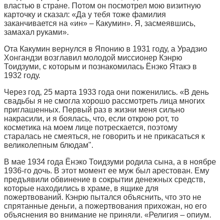
властью в стране. Потом он посмотрел мою визитную
карточку и сказал: «Да у тебя тоже фамилия
заканчивается на «ин» – Какумин». Я, засмеявшись,
замахал руками».
Ота Какумин вернулся в Японию в 1931 году, а Урадзио
Хонгандзи возглавил молодой миссионер Кэнрю
Тоидзуми, с которым и познакомилась Ёнэко Ятакэ в
1932 году.
Через год, 25 марта 1933 года они поженились. «В день
свадьбы я не смогла хорошо рассмотреть лица многих
приглашенных. Первый раз в жизни меня сильно
накрасили, и я боялась, что, если открою рот, то
косметика на моем лице потрескается, поэтому
старалась не смеяться, не говорить и не прикасаться к
великолепным блюдам".
В мае 1934 года Ёнэко Тоидзуми родила сына, а в ноябре
1936-го дочь. В этот момент ее муж был арестован. Ему
предъявили обвинение в сокрытии денежных средств,
которые находились в храме, в ящике для
пожертвований. Кэнрю пытался объяснить, что это не
спрятанные деньги, а пожертвования прихожан, но его
объяснения во внимание не приняли. «Религия – опиум.