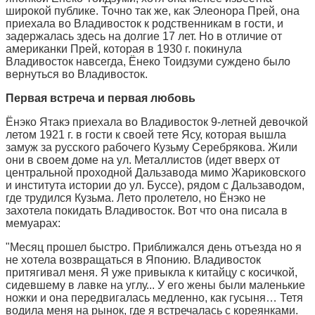
широкой публике. Точно так же, как Элеонора Прей, она
приехала во Владивосток к родственникам в гости, и
задержалась здесь на долгие 17 лет. Но в отличие от
американки Прей, которая в 1930 г. покинула
Владивосток навсегда, Ёнеко Тоидзуми суждено было
вернуться во Владивосток.
Первая встреча и первая любовь
Ёнэко Ятакэ приехала во Владивосток 9-летней девочкой
летом 1921 г. в гости к своей тете Ясу, которая вышла
замуж за русского рабочего Кузьму Серебрякова. Жили
они в своем доме на ул. Металлистов (идет вверх от
центральной проходной Дальзавода мимо Жариковского
и института истории до ул. Буссе), рядом с Дальзаводом,
где трудился Кузьма. Лето пролетело, но Ёнэко не
захотела покидать Владивосток. Вот что она писала в
мемуарах:
"Месяц прошел быстро. Приближался день отъезда но я
не хотела возвращаться в Японию. Владивосток
притягивал меня. Я уже привыкла к китайцу с косичкой,
сидевшему в лавке на углу... У его жены были маленькие
ножки и она передвигалась медленно, как гусыня… Тетя
водила меня на рынок, где я встречалась с кореянками.