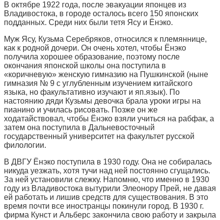
В октябре 1922 года, после эвакуации японцев из
Владивостока, в городе осталось всего 150 японских
подданных. Среди них были тетя Ясу и Ёнэко.
Муж Ясу, Кузьма Серебряков, относился к племяннице,
как к родной дочери. Он очень хотел, чтобы Ёнэко
получила хорошее образование, поэтому после
окончания японской школы она поступила в
«коричневую» женскую гимназию на Пушкинской (ныне
гимназия № 9 с углубленным изучением китайского
языка, но факультативно изучают и яп.язык). По
настоянию дяди Кузьмы девочка брала уроки игры на
пианино и училась рисовать. Позже он же
ходатайствовал, чтобы Ёнэко взяли учиться на рабфак, а
затем она поступила в Дальневосточный
государственный университет на факультет русской
филологии.
В ДВГУ Ёнэко поступила в 1930 году. Она не собиралась
никуда уезжать, хотя тучи над ней постоянно сгущались.
За ней установили слежку. Напомню, что именно в 1930
году из Владивостока вытурили Элеонору Прей, не давая
ей работать и лишив средств для существования. В это
время почти все иностранцы покинули город. В 1930 г.
фирма Кунст и Альберс закончила свою работу и закрыла