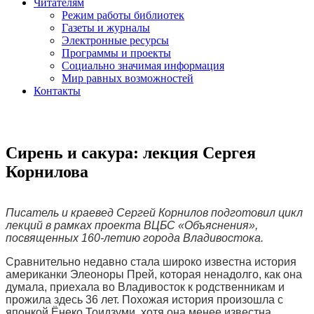
Читателям
Режим работы библиотек
Газеты и журналы
Электронные ресурсы
Программы и проекты
Социально значимая информация
Мир равных возможностей
Контакты
Сирень и сакура: лекция Сергея
Корнилова
Писатель и краевед Сергей Корнилов подготовил цикл
лекций в рамках проекта ВЦБС «Объяснения»,
посвященных 160-летию города Владивостока.
Сравнительно недавно стала широко известна история
американки Элеоноры Прей, которая ненадолго, как она
думала, приехала во Владивосток к родственникам и
прожила здесь 36 лет. Похожая история произошла с
японкой Ёнеко Тоидзуми, хотя она менее известна