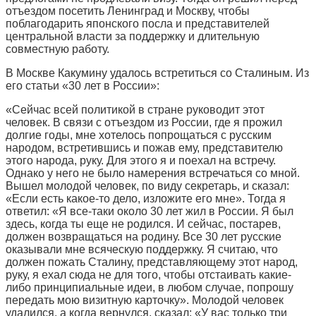
отъездом посетить Ленинград и Москву, чтобы
поблагодарить японского посла и представителей
центральной власти за поддержку и длительную
совместную работу.
В Москве Какумину удалось встретиться со Сталиным. Из
его статьи «30 лет в России»:
«Сейчас всей политикой в стране руководит этот
человек. В связи с отъездом из России, где я прожил
долгие годы, мне хотелось попрощаться с русским
народом, встретившись и пожав ему, представителю
этого народа, руку. Для этого я и поехал на встречу.
Однако у него не было намерения встречаться со мной.
Вышел молодой человек, по виду секретарь, и сказал:
«Если есть какое-то дело, изложите его мне». Тогда я
ответил: «Я все-таки около 30 лет жил в России. Я был
здесь, когда ты еще не родился. И сейчас, постарев,
должен возвращаться на родину. Все 30 лет русские
оказывали мне всяческую поддержку. Я считаю, что
должен пожать Сталину, представляющему этот народ,
руку, я ехал сюда не для того, чтобы отстаивать какие-
либо принципиальные идеи, в любом случае, попрошу
передать мою визитную карточку». Молодой человек
удалился, а когда вернулся, сказал: «У вас только три