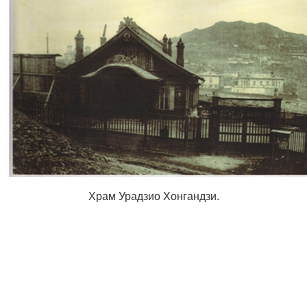
Храм Урадзио Хонгандзи.