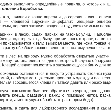
бходимо выполнять определённые правила, о которых и ш
тольевна Воробьева.
 что, начиная с конца апреля и до середины июня опасн
е — клещевой вирусный энцефалит. Клещевой энцефал
темы, нередко заканчивающееся трудноизлечимыми парали
арники: в лесах, садах, парках, на газонах улиц. Наибо
щи подстерегают добычу, притаившись в траве, на ветках 
и присасывается к телу, выбирая места, где кожа тонкая 
 в ранку обезболивающее вещество, поэтому человек часто 
йти в лес, на природу, нужно обработать открытые участ
5 минут останавливаться для осмотров. В случае обнаруж
ть. Клещей следует поместить в закрывающуюся банку для 
обходимо остановиться в лесу, то устраивать стоянки ну
омой, необходимо тщательно проверить одежду и все тел
Нельзя всосавшегося клеща пытаться давить или резко выд
едует как можно быстрее обратиться в учреждение здрав
далить клеща, раздвинув ранку, с помощью нитки, ра
иртом, а место укуса обработать раствором йода).
ывать, а сдать для лабораторного исследования и как