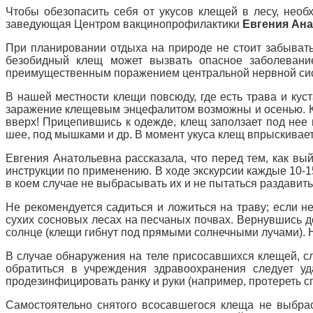
Чтобы обезопасить себя от укусов клещей в лесу, нео
заведующая Центром вакцинопрофилактики
Евгения Ана
При планировании отдыха на природе не стоит забывать,
безобидный клещ может вызвать опасное заболевани
преимущественным поражением центральной нервной сис
В нашей местности клещи повсюду, где есть трава и куст
заражение клещевым энцефалитом возможны и осенью. Кле
вверх! Прицепившись к одежде, клещ заползает под нее 
шее, под мышками и др. В момент укуса клещ впрыскивает
Евгения Анатольевна рассказала, что перед тем, как вы
инструкции по применению. В ходе экскурсии каждые 10-1
в коем случае не выбрасывать их и не пытаться раздави
Не рекомендуется садиться и ложиться на траву; если не
сухих сосновых лесах на песчаных почвах. Вернувшись д
солнце (клещи гибнут под прямыми солнечными лучами). 
В случае обнаружения на теле присосавшихся клещей, сл
обратиться в учреждения здравоохранения следует у
продезинфицировать ранку и руки (например, протереть сп
Самостоятельно снятого всосавшегося клеща не выбрас