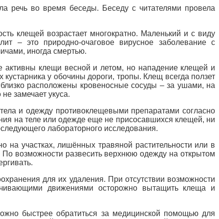
ла речь во время беседы. Беседу с читателями провела
ость клещей возрастает многократно. Маленький и с виду
ит – это природно-очаговое вирусное заболевание с
чами, иногда смертью.
лее активны клещи весной и летом, но нападение клещей и
кустарника у обочины дороги, тропы. Клещ всегда ползет
и близко расположены кровеносные сосуды – за ушами, на
не замечает укуса.
ки тела и одежду противоклещевыми препаратами согласно
ения на теле или одежде еще не присосавшихся клещей, ни
последующего лабораторного исследования.
жно на участках, лишённых травяной растительности или в
о. По возможности развесить верхнюю одежду на открытом
ергивать.
оохранения для их удаления. При отсутствии возможности
скачивающими движениями осторожно вытащить клеща и
 можно быстрее обратиться за медицинской помощью для