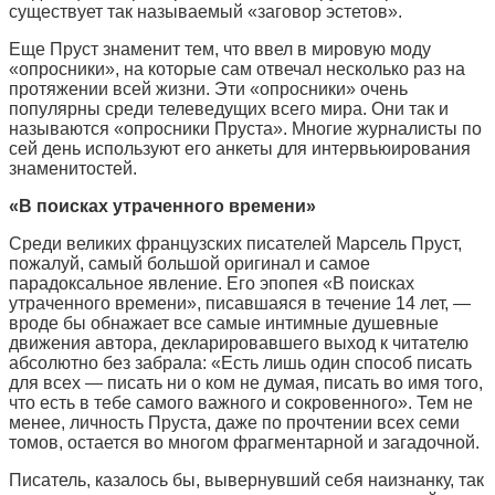
существует так называемый «заговор эстетов».
Еще Пруст знаменит тем, что ввел в мировую моду
«опросники», на которые сам отвечал несколько раз на
протяжении всей жизни. Эти «опросники» очень
популярны среди телеведущих всего мира. Они так и
называются «опросники Пруста». Многие журналисты по
сей день используют его анкеты для интервьюирования
знаменитостей.
«В поисках утраченного времени»
Среди великих французских писателей Марсель Пруст,
пожалуй, самый большой оригинал и самое
парадоксальное явление. Его эпопея «В поисках
утраченного времени», писавшаяся в течение 14 лет, —
вроде бы обнажает все самые интимные душевные
движения автора, декларировавшего выход к читателю
абсолютно без забрала: «Есть лишь один способ писать
для всех — писать ни о ком не думая, писать во имя того,
что есть в тебе самого важного и сокровенного». Тем не
менее, личность Пруста, даже по прочтении всех семи
томов, остается во многом фрагментарной и загадочной.
Писатель, казалось бы, вывернувший себя наизнанку, так