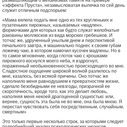
размышляющим о механизмах памяти на примере
«эффекта Пруста», незамысловатая выпечка по сей день
служит отличным подспорьем:
«Мама велела подать мне одно из тех кругленьких и
пузатеньких пирожных, называемых «мадлен»,
формочками для которых как будто служат желобчатые
раковины моллюсков из вида морских гребешков. И
тотчас же, удрученный унылым днем и перспективой
печального завтра, я машинально поднес к своим губам
ложечку чаю, в котором намочил кусочек мадлены. Но в
то самое мгновение, когда глоток чаю с крошками
пирожного коснулся моего неба, я вздрогнул,
пораженный необыкновенностью происходящего во мне.
Сладостное ощущение широкой волной разлилось по
мне, казалось, без всякой причины. Оно тотчас же
наполнило меня равнодушием к превратностям жизни,
сделало безобидными ее невзгоды, призрачной ее
скоротечность, вроде того, как это делает любовь,
наполняя меня некоей драгоценной сущностью: или,
вернее, сущность эта была не во мне, она была мною. Я
перестал чувствовать себя посредственным, случайным,
смертным»
Это только первые несколько строк, за которыми следует
подробнейший анализ психологических нюансов,