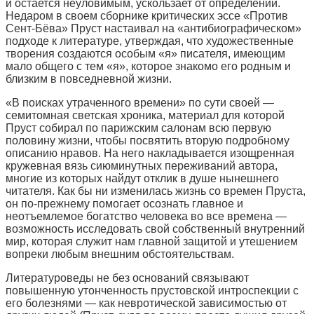
и остается неуловимым, ускользает от определений.
Недаром в своем сборнике критических эссе «Против
Сент-Бёва» Пруст настаивал на «антибиографическом»
подходе к литературе, утверждая, что художественные
творения создаются особым «я» писателя, имеющим
мало общего с тем «я», которое знакомо его родным и
близким в повседневной жизни.
«В поисках утраченного времени» по сути своей —
семитомная светская хроника, материал для которой
Пруст собирал по парижским салонам всю первую
половину жизни, чтобы посвятить вторую подробному
описанию нравов. На него накладывается изощренная
кружевная вязь сиюминутных переживаний автора,
многие из которых найдут отклик в душе нынешнего
читателя. Как бы ни изменилась жизнь со времен Пруста,
он по-прежнему помогает осознать главное и
неотъемлемое богатство человека во все времена —
возможность исследовать свой собственный внутренний
мир, которая служит нам главной защитой и утешением
вопреки любым внешним обстоятельствам.
Литературоведы не без оснований связывают
повышенную утонченность прустовской интроспекции с
его болезнями — как невротической зависимостью от