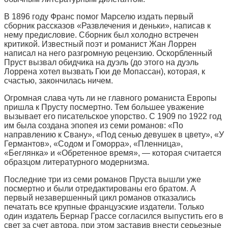
В 1896 году Франс помог Марселю издать первый
сборник рассказов «Развлечения и деньки», написав к
нему предисловие. Сборник был холодно встречен
критикой. Известный поэт и романист Жан Лоррен
написал на него разгромную рецензию. Оскорбленный
Пруст вызвал обидчика на дуэль (до этого на дуэль
Лоррена хотел вызвать Гюи де Мопассан), которая, к
счастью, закончилась ничем.
Огромная слава чуть ли не главного романиста Европы
пришла к Прусту посмертно. Тем большее уважение
вызывает его писательское упорство. С 1909 по 1922 год
им была создана эпопея из семи романов: «По
направлению к Свану», «Под сенью девушек в цвету», «У
Германтов», «Содом и Гоморра», «Пленница»,
«Беглянка» и «Обретенное время», — которая считается
образцом литературного модернизма.
Последние три из семи романов Пруста вышли уже
посмертно и были отредактированы его братом. А
первый незавершенный цикл романов отказались
печатать все крупные французские издатели. Только
один издатель Бернар Грассе согласился выпустить его в
свет за счет автора, при этом заставив внести серьезные