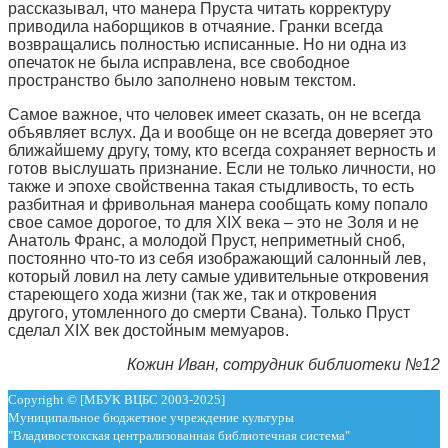
рассказывал, что манера Пруста читать корректуру
приводила наборщиков в отчаяние. Гранки всегда
возвращались полностью исписанные. Но ни одна из
опечаток не была исправлена, все свободное
пространство было заполнено новым текстом.
Самое важное, что человек имеет сказать, он не всегда
объявляет вслух. Да и вообще он не всегда доверяет это
ближайшему другу, тому, кто всегда сохраняет верность и
готов выслушать признание. Если не только личности, но
также и эпохе свойственна такая стыдливость, то есть
разбитная и фривольная манера сообщать кому попало
свое самое дорогое, то для XIX века – это не Золя и не
Анатоль Франс, а молодой Пруст, неприметный сноб,
постоянно что-то из себя изображающий салонный лев,
который ловил на лету самые удивительные откровения
стареющего хода жизни (так же, так и откровения
другого, утомленного до смерти Свана). Только Пруст
сделал XIX век достойным мемуаров.
Кожин Иван, сотрудник библиотеки №12
Copyright © [МБУК ВЦБС 2003-2025]
Муниципальное бюджетное учреждение культуры
"Владивостокская централизованная библиотечная система"