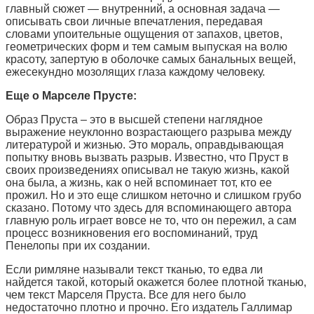
главный сюжет — внутренний, а основная задача —
описывать свои личные впечатления, передавая
словами упоительные ощущения от запахов, цветов,
геометрических форм и тем самым выпуская на волю
красоту, запертую в оболочке самых банальных вещей,
ежесекундно мозолящих глаза каждому человеку.
Еще о Марселе Прусте:
Образ Пруста – это в высшей степени наглядное
выражение неуклонно возрастающего разрыва между
литературой и жизнью. Это мораль, оправдывающая
попытку вновь вызвать разрыв. Известно, что Пруст в
своих произведениях описывал не такую жизнь, какой
она была, а жизнь, как о ней вспоминает тот, кто ее
прожил. Но и это еще слишком неточно и слишком грубо
сказано. Потому что здесь для вспоминающего автора
главную роль играет вовсе не то, что он пережил, а сам
процесс возникновения его воспоминаний, труд
Пенелопы при их создании.
Если римляне называли текст тканью, то едва ли
найдется такой, который окажется более плотной тканью,
чем текст Марселя Пруста. Все для него было
недостаточно плотно и прочно. Его издатель Галлимар