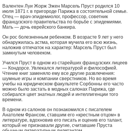
Валентен Луи Жорж Эжен Марсель Пруст родился 10
июля 1871 г. в пригороде Парижа в состоятельной семье.
Отец — врач-эпидемиолог, профессор, советник
французского правительства по борьбе с эпидемиями.
Мать — дочь еврейского банкира.
Он рос болезненным ребенком. В возрасте 9 лет у него
обнаружилась астма, которая мучила его всю жизнь,
наложив отпечаток на характер: Марсель Пруст был
замкнутым человеком.
Учился Пруст в одном из старейших французских лицеев
— Кондорсе. Увлекался литературой и философией.
Чтение книг заменяло ему все другие развлечения:
шумные игры и компании сверстников. Но во время
учебы на юридическом факультете Сорбонны его часто
можно было застать в модных салонах Парижа, где
собирался цвет знатных людей и интеллигенции того
времени.
В одном из салонов он познакомился с писателем
Анатолем Франсом, ставшим его «крестным отцом» в
литературе, вдохновив его писать и оценив его талант,
который не признавали другие, считавшие Пруста
обычным литературным дилетантом.