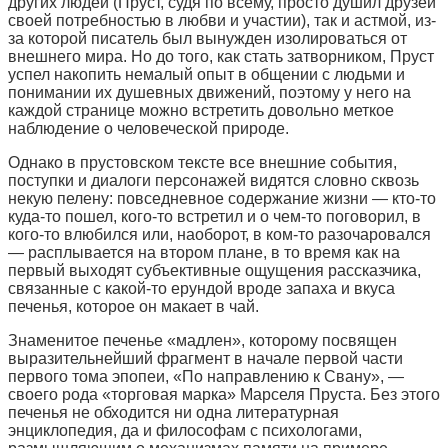
других людей (Пруст, судя по всему, просто душил друзей
своей потребностью в любви и участии), так и астмой, из-
за которой писатель был вынужден изолироваться от
внешнего мира. Но до того, как стать затворником, Пруст
успел накопить немалый опыт в общении с людьми и
понимании их душевных движений, поэтому у него на
каждой странице можно встретить довольно меткое
наблюдение о человеческой природе.
Однако в прустовском тексте все внешние события,
поступки и диалоги персонажей видятся словно сквозь
некую пелену: повседневное содержание жизни — кто-то
куда-то пошел, кого-то встретил и о чем-то поговорил, в
кого-то влюбился или, наоборот, в ком-то разочаровался
— расплывается на втором плане, в то время как на
первый выходят субъективные ощущения рассказчика,
связанные с какой-то ерундой вроде запаха и вкуса
печенья, которое он макает в чай.
Знаменитое печенье «мадлен», которому посвящен
выразительнейший фрагмент в начале первой части
первого тома эпопеи, «По направлению к Свану», —
своего рода «торговая марка» Марселя Пруста. Без этого
печенья не обходится ни одна литературная
энциклопедия, да и философам с психологами,