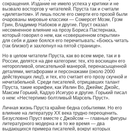
сокращения. Издание не имело успеха у критики и не
вызвало восторгов у читателей. Пруста так и считали
«дилетантом». И лишь после его смерти его прозой были
очарованы мировые классики — Сомерсет Моэм, Грэм
Грин, Владимир Набоков и другие. Пруст оказал
несомненное влияние на прозу Бориса Пастернака,
который говорил о нем, как «совершенном открытии»
для себя и даже боялся его перечитывать: «Боюсь читать
(так близко!) и захлопнул на пятой странице».
Но в целом читатели Пруста, как во всем мире, так и в
России, делятся на две категории: тех, кто восхищен его
неторопливой, описательной манерой, перенасыщенной
деталями, метафорами и персонажами (около 2000
действующих лиц!), и тех, кто считает его прозу скучной и
нечитабельной. Среди писателей, отрицавших талант
Пруста, такие корифеи, как Ивлин Во, Джеймс Джойс,
Максим Горький, Кадзуо Исигуро и другие. Горький писал
о нем: «Нестерпимо болтливый Марсель Пруст».
Личная жизнь Пруста крайне бедна событиями. Но его
влияние на литературу ХХ века трудно переоценить.
Безусловно Пруст вместе с Джойсом — главные фигуры
литературного модерна и в то же время — два
выдающихся примера писателей, вокруг которых