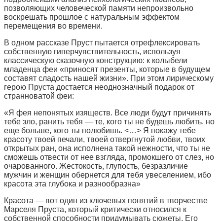
позволяющих человеческой памяти непроизвольно
воскрешать прошлое с натуральным эффектом
перемещения во времени.
В одном рассказе Пруст пытается отрефлексировать
собственную гиперчувствительность, используя
классическую сказочную конструкцию: к колыбели
младенца феи «приносят презенты, которые в будущем
составят сладость нашей жизни». При этом лирическому
герою Пруста достается неоднозначный подарок от
странноватой феи:
«Я фея непонятых изяществ. Все люди будут причинять
тебе зло, ранить тебя — те, кого ты не будешь любить, но
еще больше, кого ты полюбишь. <…> Я покажу тебе
красоту твоей печали, твоей отвергнутой любви, твоих
открытых ран, она исполнена такой нежности, что ты не
сможешь отвести от нее взгляда, промокшего от слез, но
очарованного. Жестокость, глупость, безразличие
мужчин и женщин обернется для тебя увеселением, ибо
красота эта глубока и разнообразна»
Красота — вот один из ключевых понятий в творчестве
Марселя Пруста, который критически относился к
собственной способности придумывать сюжеты. Его