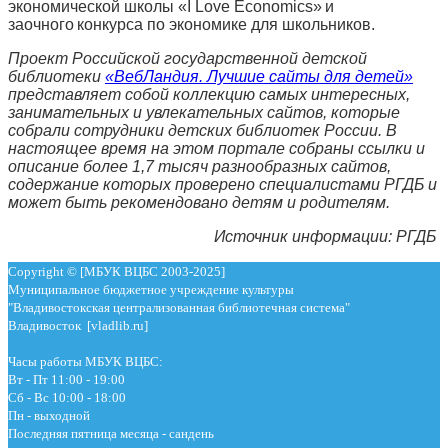
экономической школы «I Love Economics» и
заочного конкурса по экономике для школьников.
Проект Российской государственной детской
библиотеки
«ВебЛандия. Лучшие сайты для детей»
представляет собой коллекцию самых интересных,
занимательных и увлекательных сайтов, которые
собрали сотрудники детских библиотек России. В
настоящее время на этом портале собраны ссылки и
описание более 1,7 тысяч разнообразных сайтов,
содержание которых проверено специалистами РГДБ и
может быть рекомендовано детям и родителям.
Источник информации: РГДБ
Copyright © [МБУК ВЦБС 2003-2025]
Муниципальное бюджетное учреждение культуры
"Владивостокская централизованная библиотечная система"
Владивосток [vladlib.ru]
Часы работы МБУК ВЦБС:
Вт - Пт 11:00 - 19:00
Сб - Вс 10:00 - 18:00
Пн - выходной
Последняя пятница месяца - сандень