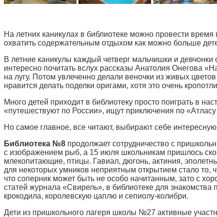
На летних каникулах в библиотеке можно провести врем
охватить содержательным отдыхом как можно больше детей
В летние каникулы каждый четверг мальчишки и девчонки
интересно почитать вслух рассказы Анатолия Онегова «На
на лугу. Потом увлеченно делали веночки из живых цвето
нравится делать поделки оригами, хотя это очень кропотли
Много детей приходит в библиотеку просто поиграть в на
«путешествуют по России», ищут приключения по «Атласу
Но самое главное, все читают, выбирают себе интересную 
Библиотека №8
продолжает сотрудничество с пришкольн
с изображением рыб, а 15 июля школьникам пришлось скон
млекопитающие, птицы. Гавиал, дюгонь, актиния, эполетны
для некоторых умников неприятным открытием стало то, чт
что соперник может быть не особо начитанным, зато с х
статей журнала «Свирель», в библиотеке для знакомства 
крокодила, королевскую цаплю и сепиолу-колибри.
Дети из пришкольного лагеря школы №27 активные участ