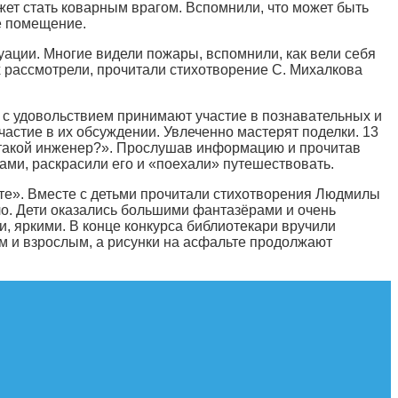
ожет стать коварным врагом. Вспомнили, что может быть
е помещение.
уации. Многие видели пожары, вспомнили, как вели себя
х рассмотрели, прочитали стихотворение С. Михалкова
 с удовольствием принимают участие в познавательных и
астие в их обсуждении. Увлеченно мастерят поделки. 13
о такой инженер?». Прослушав информацию и прочитав
ами, раскрасили его и «поехали» путешествовать.
ьте». Вместе с детьми прочитали стихотворения Людмилы
ло. Дети оказались большими фантазёрами и очень
, яркими. В конце конкурса библиотекари вручили
м и взрослым, а рисунки на асфальте продолжают