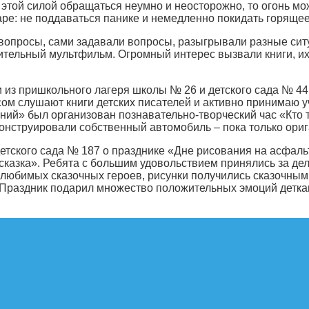
 с этой силой обращаться неумно и неосторожно, то огонь м
ре: не поддаваться панике и немедленно покидать горяще
 вопросы, сами задавали вопросы, разыгрывали разные сит
чительный мультфильм. Огромный интерес вызвали книги, и
и из пришкольного лагеря школы № 26 и детского сада № 44
ом слушают книги детских писателей и активно принимаю уч
аний» был организован познавательно-творческий час «Кт
онструировали собственный автомобиль – пока только ориг
етского сада № 187 о празднике «Дне рисования на асфал
сказка». Ребята с большим удовольствием принялись за де
любимых сказочных героев, рисунки получились сказочными
 Праздник подарил множество положительных эмоций детка