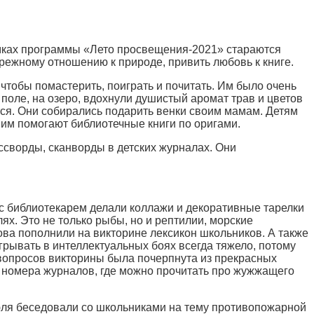
амках программы «Лето просвещения-2021» стараются
режному отношению к природе, привить любовь к книге.
, чтобы помастерить, поиграть и почитать. Им было очень
поле, на озеро, вдохнули душистый аромат трав и цветов
ется. Они собирались подарить венки своим мамам. Детям
м им помогают библиотечные книги по оригами.
оссворды, сканворды в детских журналах. Они
 библиотекарем делали коллажи и декоративные тарелки
х. Это не только рыбы, но и рептилии, морские
ова пополнили на викторине лексикон школьников. А также
грывать в интеллектуальных боях всегда тяжело, потому
 вопросов викторины была почерпнута из прекрасных
те номера журналов, где можно прочитать про жужжащего
юля беседовали со школьниками на тему противопожарной