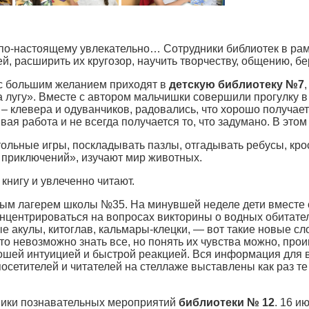
я по-настоящему увлекательно… Сотрудники библиотек в р
, расширить их кругозор, научить творчеству, общению, бе
 с большим желанием приходят в
детскую библиотеку №7
 лугу». Вместе с автором мальчишки совершили прогулку в 
в – клевера и одуванчиков, радовались, что хорошо получа
вая работа и не всегда получается то, что задумано. В это
стольные игры, поскладывать пазлы, отгадывать ребусы, кр
 приключений», изучают мир животных.
книгу и увлеченно читают.
ым лагерем школы №35. На минувшей неделе дети вместе с
центрироваться на вопросах викторины о водных обитателя
е акулы, китоглав, кальмары-клецки, — вот такие новые сл
о невозможно знать все, но понять их чувства можно, прои
орошей интуицией и быстрой реакцией. Вся информация для
посетителей и читателей на стеллаже выставлены как раз 
ники познавательных мероприятий
библиотеки № 12
. 16 и