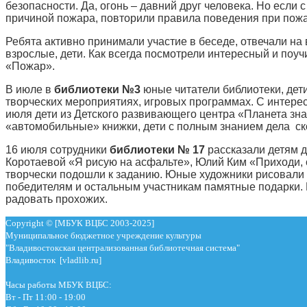
безопасности. Да, огонь – давний друг человека. Но если
причиной пожара, повторили правила поведения при пожа
Ребята активно принимали участие в беседе, отвечали на
взрослые, дети. Как всегда посмотрели интересный и поу
«Пожар».
В июле в
библиотеки №3
юные читатели библиотеки, дет
творческих мероприятиях, игровых программах. С интерес
июля дети из Детского развивающего центра «Планета зн
«автомобильные» книжки, дети с полным знанием дела ск
16 июля сотрудники
библиотеки № 17
рассказали детям д
Коротаевой «Я рисую на асфальте», Юлий Ким «Приходи, 
творчески подошли к заданию. Юные художники рисовали 
победителям и остальным участникам памятные подарки.
радовать прохожих.
Copyright © [МБУК ВЦБС 2003-2025]
Муниципальное бюджетное учреждение культуры
"Владивостокская централизованная библиотечная система"
Владивосток [vladlib.ru]
Часы работы МБУК ВЦБС:
Вт - Пт 11:00 - 19:00