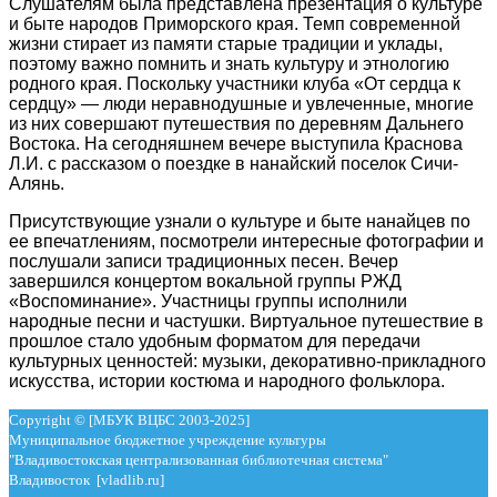
Слушателям была представлена презентация о культуре
и быте народов Приморского края. Темп современной
жизни стирает из памяти старые традиции и уклады,
поэтому важно помнить и знать культуру и этнологию
родного края. Поскольку участники клуба «От сердца к
сердцу» — люди неравнодушные и увлеченные, многие
из них совершают путешествия по деревням Дальнего
Востока. На сегодняшнем вечере выступила Краснова
Л.И. с рассказом о поездке в нанайский поселок Сичи-
Алянь.
Присутствующие узнали о культуре и быте нанайцев по
ее впечатлениям, посмотрели интересные фотографии и
послушали записи традиционных песен. Вечер
завершился концертом вокальной группы РЖД
«Воспоминание». Участницы группы исполнили
народные песни и частушки. Виртуальное путешествие в
прошлое стало удобным форматом для передачи
культурных ценностей: музыки, декоративно-прикладного
искусства, истории костюма и народного фольклора.
Copyright © [МБУК ВЦБС 2003-2025]
Муниципальное бюджетное учреждение культуры
"Владивостокская централизованная библиотечная система"
Владивосток [vladlib.ru]