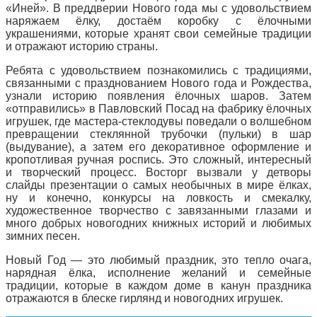
«Иней». В преддверии Нового года мы с удовольствием
наряжаем ёлку, достаём коробку с ёлочными
украшениями, которые хранят свои семейные традиции
и отражают историю страны.
Ребята с удовольствием познакомились с традициями,
связанными с празднованием Нового года и Рождества,
узнали историю появления ёлочных шаров. Затем
«отправились» в Павловский Посад на фабрику ёлочных
игрушек, где мастера-стеклодувы поведали о волшебном
превращении стеклянной трубочки (пульки) в шар
(выдувание), а затем его декоративное оформление и
кропотливая ручная роспись. Это сложный, интересный
и творческий процесс. Восторг вызвали у детворы
слайды презентации о самых необычных в мире ёлках,
ну и конечно, конкурсы на ловкость и смекалку,
художественное творчество с завязанными глазами и
много добрых новогодних книжных историй и любимых
зимних песен.
Новый Год — это любимый праздник, это тепло очага,
нарядная ёлка, исполнение желаний и семейные
традиции, которые в каждом доме в канун праздника
отражаются в блеске гирлянд и новогодних игрушек.